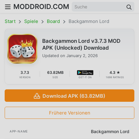
MODDROID.COM
Start
Spiele
Board
Backgammon Lord
Backgammon Lord v3.7.3 MOD
APK (Unlocked) Download
Updated on
January 2, 2026
3.7.3
63.82MB
4.3 ★
VERSION
SIZE
GET IT ON
1698 RATINGS
Download APK (63.82MB)
Frühere Versionen
Backgammon Lord
APP-NAME