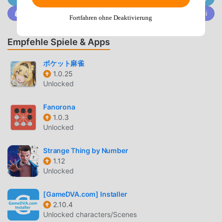
Trete @MODDROID.CO auf der Discord-Community bei
Bingo Als beliebtes board-Spiel hat ihm sein einzigartiges
Fortfahren ohne Deaktivierung
Gameplay geholfen, eine große Anzahl von Fans auf der
ganzen Welt zu gewinnen. Im Gegensatz zu
Empfehle Spiele & Apps
herkömmlichen board-Spielen müssen Sie in Bingo nur
das Anfänger-Tutorial durchgehen, sodass Sie ganz
ポケット麻雀
einfach mit dem gesamten Spiel beginnen und die Freude
1.0.25
Unlocked
genießen können, die die klassischen board-Spiele
bringen Bingo 3.4. Gleichzeitig hat moddroid speziell eine
Fanorona
Plattform für board-Spieleliebhaber aufgebaut, die es
1.0.3
Ihnen ermöglicht, mit allen board-Spieleliebhabern auf der
Unlocked
ganzen Welt zu kommunizieren und zu teilen, worauf Sie
warten, sich moddroid anzuschließen und das zu genießen
Strange Thing by Number
board Spiel mit allen globalen Partnern kommen glücklich
1.12
Unlocked
SCHÖNER BILDSCHIRM
[GameDVA.com] Installer
Wie traditionelle board-Spiele hat Bingo einen
2.10.4
einzigartigen Kunststil, und seine hochwertigen Grafiken,
Unlocked characters/Scenes