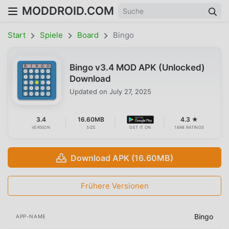
MODDROID.COM
Start
Spiele
Board
Bingo
Bingo v3.4 MOD APK (Unlocked)
Download
Updated on
July 27, 2025
3.4
16.60MB
4.3 ★
VERSION
SIZE
GET IT ON
1698 RATINGS
Download APK (16.60MB)
Frühere Versionen
Bingo
APP-NAME