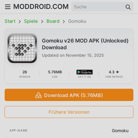
MODDROID.COM
Start
Spiele
Board
Gomoku
Gomoku v26 MOD APK (Unlocked)
Download
Updated on
November 15, 2025
26
5.76MB
4.3 ★
VERSION
SIZE
GET IT ON
1698 RATINGS
Download APK (5.76MB)
Frühere Versionen
Gomoku
APP-NAME