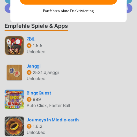
Moddroid-Client herunter, Sie können Gomoku 26 mit
Trete @MODDROID.CO auf der Discord-Community bei
Fortfahren ohne Deaktivierung
einem Klick herunterladen und installieren. Worauf wartest
du, lade Moddroid herunter und spiele!
Empfehle Spiele & Apps
EINZIGARTIGES GAMEPLAY
花札
Gomoku Als beliebtes board-Spiel hat ihm sein
1.5.5
Unlocked
einzigartiges Gameplay geholfen, eine große Anzahl von
Fans auf der ganzen Welt zu gewinnen. Im Gegensatz zu
Janggi
herkömmlichen board-Spielen müssen Sie in Gomoku nur
2531.djanggi
das Anfänger-Tutorial durchgehen, sodass Sie ganz
Unlocked
einfach mit dem gesamten Spiel beginnen und die Freude
genießen können, die die klassischen board-Spiele
BingoQuest
bringen Gomoku 26. Gleichzeitig hat moddroid speziell
999
eine Plattform für board-Spieleliebhaber aufgebaut, die es
Auto Click, Faster Ball
Ihnen ermöglicht, mit allen board-Spieleliebhabern auf der
ganzen Welt zu kommunizieren und zu teilen, worauf Sie
Journeys in Middle-earth
warten, sich moddroid anzuschließen und das zu genießen
1.6.2
Unlocked
board Spiel mit allen globalen Partnern kommen glücklich