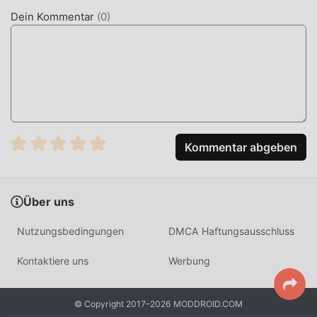
Dein Kommentar
(
0
)
EINZIGARTIGES GAMEPLAY
150+ Solitaire Card Games Als beliebtes card-Spiel hat
ihm sein einzigartiges Gameplay geholfen, eine große
Anzahl von Fans auf der ganzen Welt zu gewinnen. Im
Gegensatz zu herkömmlichen card-Spielen müssen Sie in
150+ Solitaire Card Games nur das Anfänger-Tutorial
durchgehen, sodass Sie ganz einfach mit dem gesamten
Kommentar abgeben
Spiel beginnen und die Freude genießen können, die die
klassischen card-Spiele bringen 150+ Solitaire Card
Games 7.43.6. Gleichzeitig hat moddroid speziell eine
Über uns
Plattform für card-Spieleliebhaber aufgebaut, die es Ihnen
ermöglicht, mit allen card-Spieleliebhabern auf der ganzen
Nutzungsbedingungen
DMCA Haftungsausschluss
Welt zu kommunizieren und zu teilen, worauf Sie warten,
sich moddroid anzuschließen und das zu genießen card
Kontaktiere uns
Werbung
Spiel mit allen globalen Partnern kommen glücklich
SCHÖNER BILDSCHIRM
© Copyright 2017–2026 MODDROID.COM