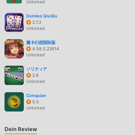
150+ Solitaire Card Games Als ein sehr beliebtes card-
Unlocked
Spiel hat es in letzter Zeit viele Fans auf der ganzen Welt
gewonnen, die card-Spiele lieben. Wenn Sie dieses Spiel
Domino QiuQiu
2.7.2
als weltweit größte Mod-Apk-Download-Site für
Unlocked
kostenlose Spiele herunterladen möchten, ist Moddroid
Ihre beste Wahl. moddroid stellt Ihnen nicht nur die
魔卡幻想国际版
neueste Version von 150+ Solitaire Card Games 7.43.6
4.58.0.22614
kostenlos zur Verfügung, sondern stellt auch Free mod
Unlocked
kostenlos zur Verfügung, was Ihnen hilft, sich
wiederholende mechanische Aufgaben im Spiel zu sparen,
ソリティア
damit Sie sich konzentrieren können darauf, die Freude zu
2.9
genießen, die das Spiel selbst mit sich bringt. moddroid
Unlocked
verspricht, dass jeder 150+ Solitaire Card Games -Mod
den Spielern keine Gebühren in Rechnung stellt und 100 %
Conquian
5.5
sicher, verfügbar und kostenlos zu installieren ist. Laden
Unlocked
Sie einfach den Moddroid-Client herunter, Sie können
150+ Solitaire Card Games 7.43.6 mit einem Klick
herunterladen und installieren. Worauf wartest du, lade
Dein Review
Moddroid herunter und spiele!