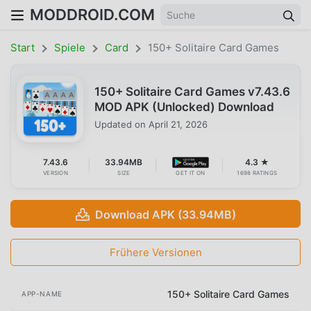
MODDROID.COM
Start
Spiele
Card
150+ Solitaire Card Games
150+ Solitaire Card Games v7.43.6
MOD APK (Unlocked) Download
Updated on
April 21, 2026
7.43.6
33.94MB
4.3 ★
VERSION
SIZE
GET IT ON
1698 RATINGS
Download APK (33.94MB)
Frühere Versionen
150+ Solitaire Card Games
APP-NAME