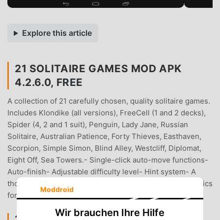
Explore this article
21 SOLITAIRE GAMES MOD APK
4.2.6.0, FREE
A collection of 21 carefully chosen, quality solitaire games.
Includes Klondike (all versions), FreeCell (1 and 2 decks),
Spider (4, 2 and 1 suit), Penguin, Lady Jane, Russian
Solitaire, Australian Patience, Forty Thieves, Easthaven,
Scorpion, Simple Simon, Blind Alley, Westcliff, Diplomat,
Eight Off, Sea Towers.- Single-click auto-move functions-
Auto-finish- Adjustable difficulty level- Hint system- A
thousand undo/redo levels- Persistent/resettable statistics
Moddroid
for each solitaire
Wir brauchen Ihre Hilfe
21 SOLITAIRE GAMES EINFÜHRUNG