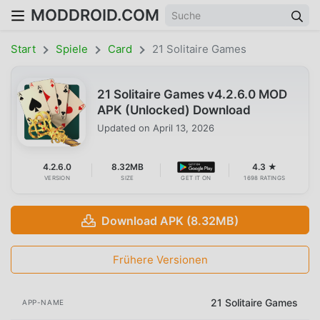
MODDROID.COM
Start
Spiele
Card
21 Solitaire Games
21 Solitaire Games v4.2.6.0 MOD
APK (Unlocked) Download
Updated on
April 13, 2026
4.2.6.0
8.32MB
4.3 ★
VERSION
SIZE
GET IT ON
1698 RATINGS
Download APK (8.32MB)
Frühere Versionen
21 Solitaire Games
APP-NAME