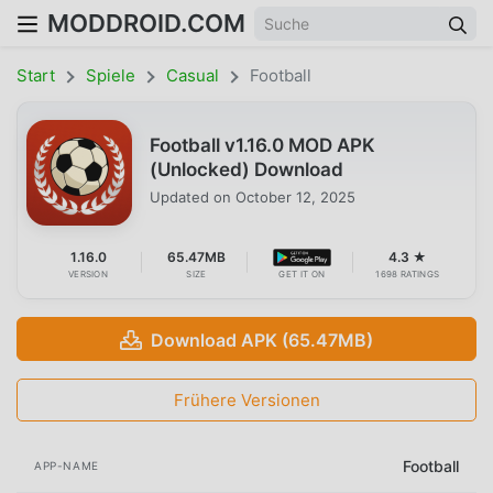
MODDROID.COM
Start
Spiele
Casual
Football
Football v1.16.0 MOD APK
(Unlocked) Download
Updated on
October 12, 2025
1.16.0
65.47MB
4.3 ★
VERSION
SIZE
GET IT ON
1698 RATINGS
Download APK (65.47MB)
Frühere Versionen
Football
APP-NAME