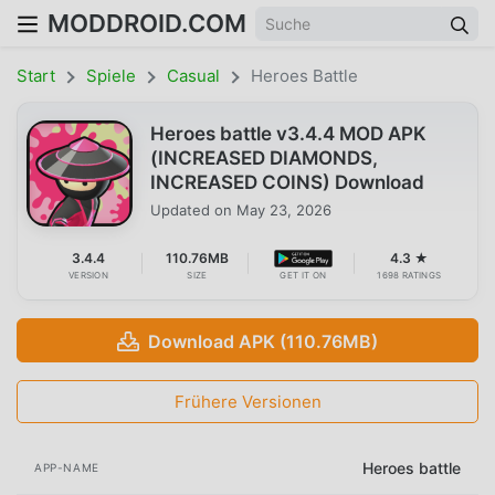
MODDROID.COM
Start
Spiele
Casual
Heroes Battle
Heroes battle v3.4.4 MOD APK
(INCREASED DIAMONDS,
INCREASED COINS) Download
Updated on
May 23, 2026
3.4.4
110.76MB
4.3 ★
VERSION
SIZE
GET IT ON
1698 RATINGS
Download APK (110.76MB)
Frühere Versionen
Heroes battle
APP-NAME