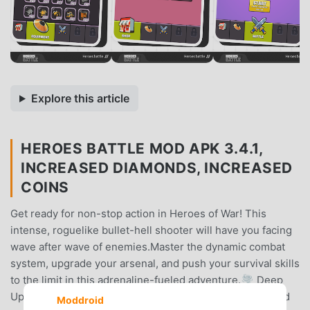
Explore this article
HEROES BATTLE MOD APK 3.4.1,
INCREASED DIAMONDS, INCREASED
COINS
Get ready for non-stop action in Heroes of War! This
intense, roguelike bullet-hell shooter will have you facing
wave after wave of enemies.Master the dynamic combat
system, upgrade your arsenal, and push your survival skills
to the limit in this adrenaline-fueled adventure.🌪️ Deep
Upgrade System – Cleverly combine skills, weapons, and
Moddroid