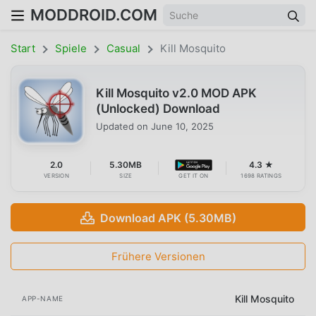
MODDROID.COM
Start
Spiele
Casual
Kill Mosquito
Kill Mosquito v2.0 MOD APK
(Unlocked) Download
Updated on
June 10, 2025
2.0
5.30MB
4.3 ★
VERSION
SIZE
GET IT ON
1698 RATINGS
Download APK (5.30MB)
Frühere Versionen
Kill Mosquito
APP-NAME