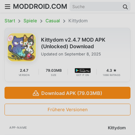
MODDROID.COM
Start
Spiele
Casual
Kittydom
Kittydom v2.4.7 MOD APK
(Unlocked) Download
Updated on
September 8, 2025
2.4.7
79.03MB
4.3 ★
VERSION
SIZE
GET IT ON
1698 RATINGS
Download APK (79.03MB)
Frühere Versionen
Kittydom
APP-NAME