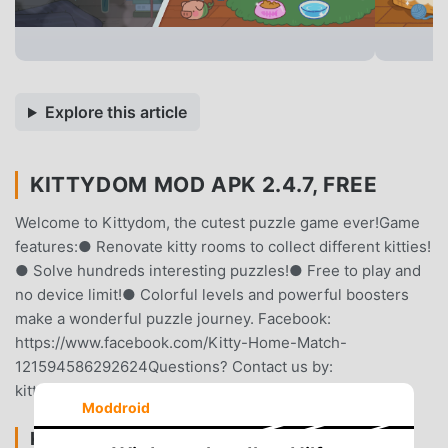
Explore this article
KITTYDOM MOD APK 2.4.7, FREE
Welcome to Kittydom, the cutest puzzle game ever!Game
features:● Renovate kitty rooms to collect different kitties!
● Solve hundreds interesting puzzles!● Free to play and
no device limit!● Colorful levels and powerful boosters
make a wonderful puzzle journey. Facebook:
https://www.facebook.com/Kitty-Home-Match-
121594586292624Questions? Contact us by:
kittyhomematch@citrusjoy.com
Moddroid
KITTYDOM EINFÜHRUNG