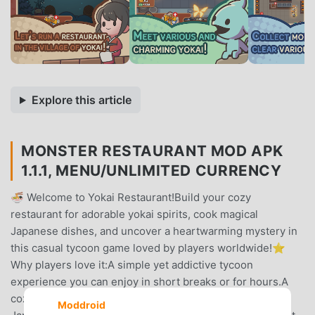
Explore this article
MONSTER RESTAURANT MOD APK
1.1.1, MENU/UNLIMITED CURRENCY
🍜 Welcome to Yokai Restaurant!Build your cozy
restaurant for adorable yokai spirits, cook magical
Japanese dishes, and uncover a heartwarming mystery in
this casual tycoon game loved by players worldwide!⭐
Why players love it:A simple yet addictive tycoon
experience you can enjoy in short breaks or for hours.A
cozy, charming design filled with cute yokai and warm
Moddroid