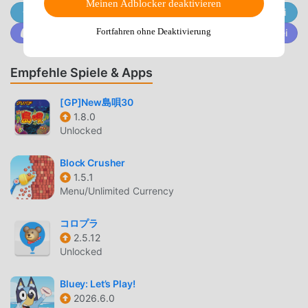
Meinen Adblocker deaktivieren
charming yokai guests.▪ Each yokai has its own taste and
Trete @MODDROID.CO auf dem Telegram-Channel bei
personality, and special events await.3. Simple Yet
Fortfahren ohne Deaktivierung
Trete @MODDROID.CO auf der Discord-Community bei
Addictive Gameplay▪ Enjoy intuitive controls and
simulation elements suitable for everyone!▪ Dive in for a
Empfehle Spiele & Apps
short break or play for hours—either way, it’s endlessly
fun.4.Hire & Customize Yokai Staff▪ Recruit yokai as your
[GP]New島唄30
restaurant staff, and personalize their outfits and gear for a
1.8.0
unique style.▪ Build your very own yokai team through
Unlocked
extensive customization options.5.VIP Customers & Boss
Content▪ Satisfy challenging VIP yokai guests to earn
Block Crusher
special rewards!▪ Progress through the story to encounter
1.5.1
boss yokai you don’t want to miss.6. Story-Driven
Menu/Unlimited Currency
Progression▪ Work with the yokai to unravel the mystery
behind your grandmother’s disappearance and form lasting
コロプラ
bonds.▪ Complete quests to unlock new chapters, regions,
2.5.12
Unlocked
and delicious recipes.7. Warm & Charming Art Style▪
Immerse yourself in cozy illustrations and backgrounds
Bluey: Let’s Play!
inspired by traditional Japanese folklore!▪ Customize
2026.6.0
Yuna’s outfits and decorate the restaurant interior however