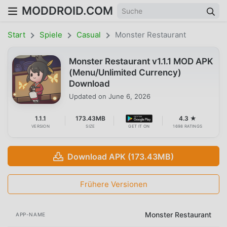
MODDROID.COM
Start
Spiele
Casual
Monster Restaurant
Monster Restaurant v1.1.1 MOD APK
(Menu/Unlimited Currency)
Download
Updated on
June 6, 2026
1.1.1
173.43MB
4.3 ★
VERSION
SIZE
GET IT ON
1698 RATINGS
Download APK (173.43MB)
Frühere Versionen
Monster Restaurant
APP-NAME