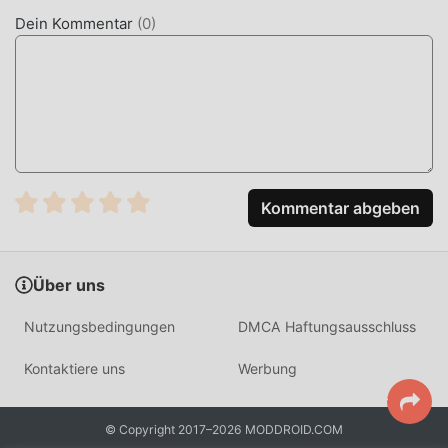
Sie einfach den Moddroid-Client herunter, Sie können
Dein Kommentar
(
0
)
Monster Restaurant 1.1.1 mit einem Klick herunterladen und
installieren. Worauf wartest du, lade Moddroid herunter
und spiele!
EINZIGARTIGES GAMEPLAY
Monster Restaurant Als beliebtes casual-Spiel hat ihm sein
einzigartiges Gameplay geholfen, eine große Anzahl von
Kommentar abgeben
Fans auf der ganzen Welt zu gewinnen. Im Gegensatz zu
herkömmlichen casual-Spielen müssen Sie in Monster
Restaurant nur das Anfänger-Tutorial durchgehen, sodass
Über uns
Sie ganz einfach mit dem gesamten Spiel beginnen und
die Freude genießen können, die die klassischen casual-
Nutzungsbedingungen
DMCA Haftungsausschluss
Spiele bringen Monster Restaurant 1.1.1. Gleichzeitig hat
moddroid speziell eine Plattform für casual-
Kontaktiere uns
Werbung
Spieleliebhaber aufgebaut, die es Ihnen ermöglicht, mit
allen casual-Spieleliebhabern auf der ganzen Welt zu
© Copyright 2017–2026 MODDROID.COM
kommunizieren und zu teilen, worauf Sie warten, sich