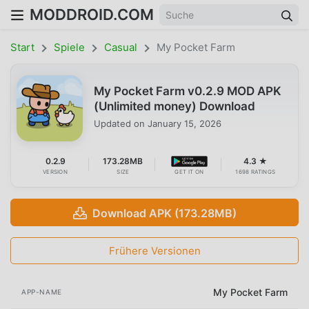
MODDROID.COM
Start
Spiele
Casual
My Pocket Farm
My Pocket Farm v0.2.9 MOD APK
(Unlimited money) Download
Updated on
January 15, 2026
0.2.9
173.28MB
4.3 ★
VERSION
SIZE
GET IT ON
1698 RATINGS
Download APK (173.28MB)
Frühere Versionen
My Pocket Farm
APP-NAME