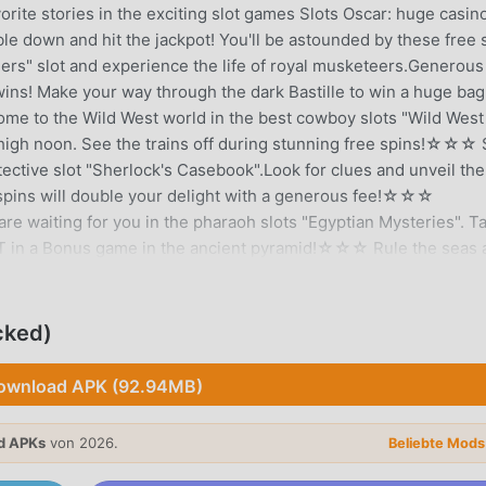
rite stories in the exciting slot games Slots Oscar: huge casin
le down and hit the jackpot! You'll be astounded by these free 
s" slot and experience the life of royal musketeers.Generous
 wins! Make your way through the dark Bastille to win a huge bag
 to the Wild West world in the best cowboy slots "Wild West
 high noon. See the trains off during stunning free spins!☆☆☆ 
tective slot "Sherlock's Casebook".Look for clues and unveil the
 spins will double your delight with a generous fee!☆☆☆
re waiting for you in the pharaoh slots "Egyptian Mysteries". T
OT in a Bonus game in the ancient pyramid!☆☆☆ Rule the seas 
ate adventure slot "Masters of the Sea"!☆☆☆ Welcome to Sherw
rchery contests, bags full of gold and head-spinning wins are
ttps://www.facebook.com/OscarFreeSlots/The games are intend
cked)
real money gambling” or an opportunity to win real money or
ing does not imply future success at “real money gambling.”
ownload APK (92.94MB)
d APKs
von 2026.
Beliebte Mod
 hat es in letzter Zeit viele Fans auf der ganzen Welt gewonnen,