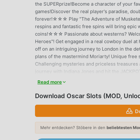
the SUPERprize!Become a character of your favo
games!Discover the real player's paradise, doub
forever!☆☆☆ Play "The Adventure of Musketeer
respins and fantastic free spins will bring epic
coins!☆☆☆ Passionate about westerns? Welcome
Heroes"! Get engaged in a real cowboy duel at
off on an intriguing journey to London in the de
plans of the mastermind Moriarty! Unique free
Challenging mysteries and priceless treasures a
journey with Indiana Jones and hit the JACKP
win a huge treasure chest in the exciting pir
Read more
Forest with the legendary outlaw Robin Hood! A
waiting ahead!☆ Official Page on Facebook: h
Download Oscar Slots (MOD, Unlo
for an adult audience.The games do not offer “
prizes.Practice or success at social casino gam
D
OSCAR SLOTS EINFÜHRUNG
Mehr entdecken? Stöbere in den
beliebtesten Mo
Oscar Slots Als ein sehr beliebtes casual-Spiel