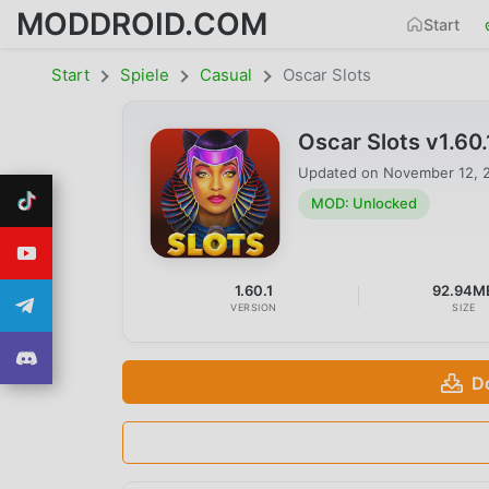
MODDROID.COM
Start
Start
Spiele
Casual
Oscar Slots
Oscar Slots v1.6
Updated on
November 12, 
MOD: Unlocked
1.60.1
92.94M
VERSION
SIZE
D