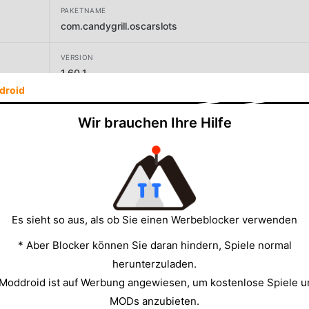
PAKETNAME
com.candygrill.oscarslots
VERSION
1.60.1
droid
ENTWICKLER
Candy Grill
Wir brauchen Ihre Hilfe
GRÖSSE
92.94MB
Es sieht so aus, als ob Sie einen Werbeblocker verwenden
* Aber Blocker können Sie daran hindern, Spiele normal
herunterzuladen.
 Moddroid ist auf Werbung angewiesen, um kostenlose Spiele u
MODs anzubieten.