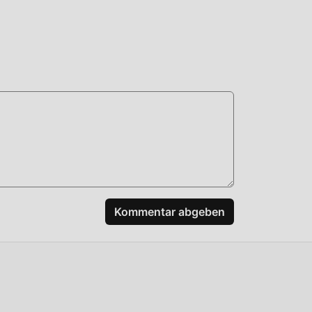
ch
ige
ch
Kommentar abgeben
n
n,