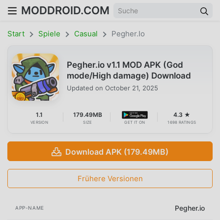
MODDROID.COM
Start
Spiele
Casual
Pegher.io
Pegher.io v1.1 MOD APK (God
mode/High damage) Download
Updated on
October 21, 2025
1.1
179.49MB
4.3 ★
VERSION
SIZE
GET IT ON
1698 RATINGS
Download APK (179.49MB)
Frühere Versionen
Pegher.io
APP-NAME