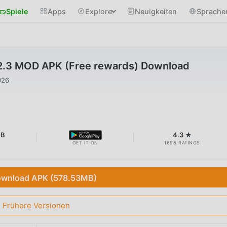
Spiele
Apps
Explore
Neuigkeiten
Sprache
.2.3 MOD APK (Free rewards) Download
026
MB
4.3 ★
GET IT ON
1698 RATINGS
wnload APK (578.53MB)
Frühere Versionen