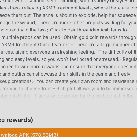
up with a suitable set of clothing, with a variety of styles to
es stress relieving ASMR treatment levels, where there are to
eeze them out; The acne is about to explode, help her squeeze
ndage the wound; There are more other projects waiting for you
 quantity in the task;-Click to pair three identical items to
, multiple props can be used;-Obtain gold coin rewards through
d ASMR treatment.Game features:- There are a large number of 
urces, giving everyone a refreshing feeling.- The difficulty of t
ing and easy levels, so you won’t feel bored or stressed.- Regula
 launched to win more rewards and ensure that everyone does not
and outfits can showcase their skills in the game and freely
keup creations.- You can create your own room and residence 
es for you to choose from.- Rich plot allows you to be immersed 
tagonist's life.- Hands-on operation for the protagonist in the
earn a lot about the treatment process.- Fulfill your wishes that
ee rewards)
wnload APK (578.53MB)
el hat es in letzter Zeit viele Fans auf der ganzen Welt gewonne