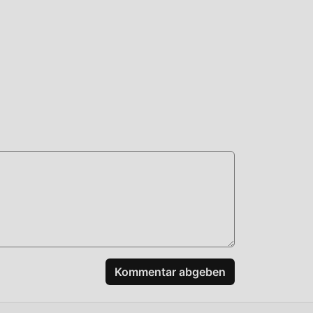
en,
eich
tige
ch
n
Kommentar abgeben
n,