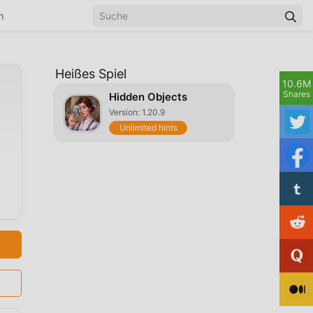
n
Heißes Spiel
10.6M
Shares
Hidden Objects
Version: 1.20.9
Unlimited hints