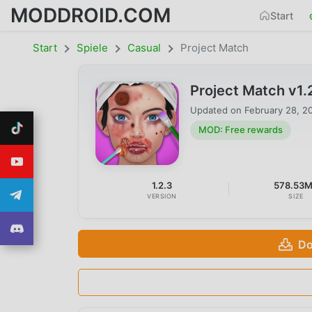
MODDROID.COM
Start
Start
Spiele
Casual
Project Match
Project Match v1
Updated on
February 28, 2
MOD: Free rewards
1.2.3
578.53
VERSION
SIZE
Do