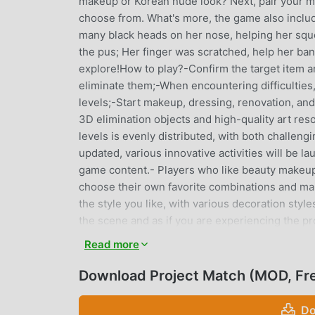
makeup or Korean nude look? Next, pair your make
choose from. What's more, the game also includ
many black heads on her nose, helping her squ
the pus; Her finger was scratched, help her ba
explore!How to play?-Confirm the target item and
eliminate them;-When encountering difficulties
levels;-Start makeup, dressing, renovation, an
3D elimination objects and high-quality art reso
levels is evenly distributed, with both challeng
updated, various innovative activities will be
game content.- Players who like beauty makeup 
choose their own favorite combinations and ma
the style you like, with various decoration styl
the scene and as if you are experiencing the pro
game to treat injuries, do beauty projects, and l
Read more
want to do but can't do in real life!
Download Project Match (MOD, Fr
PROJECT MATCH EINFÜHRUNG
Do
Project Match Als ein sehr beliebtes casual-Spi