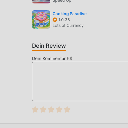
Speed Up
Upgrades vorgenommen. Mit fortschrittlicherer
verbessert. Während der ursprüngliche Stil vo
Cooking Paradise
sensorische Erlebnis des Benutzers, und es gi
1.0.38
hervorragender Anpassungsfähigkeit, die sicher
Lots of Currency
genießen können gebracht von Slots Vacation 
EINZIGARTIGER MOD
Dein Review
Das traditionelle casual-Spiel erfordert, dass 
Dein Kommentar
(
0
)
Fähigkeiten/Fähigkeiten im Spiel anzuhäufen, w
gleichzeitig wird der Anhäufungsprozess unve
von Mods diese Situation umgeschrieben. Hier
langweilige „Ansammeln“ wiederholen. Mods kön
wodurch Sie sich darauf konzentrieren können,
JETZT DOWNLOADEN
Klicken Sie einfach auf die Download-Schaltflä
kostenlose Mod-Version Slots Vacation 84 im Mo
und es warten weitere kostenlose beliebte Mod-