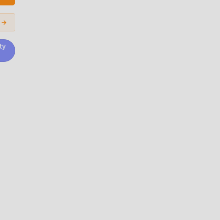
n
s →
ty
d
l-
en,
leich
ige