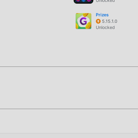
Unlocked
 Technologie wurde das Bildschirmerlebnis des Spiels erhebli
n casual beibehalten wird, verbessert das Maximum das
Prizes
bt viele verschiedene Arten von APK-Mobiltelefonen mit
5.15.1.0
stellen, dass alle Liebhaber von casual-Spielen das Glück voll
Unlocked
84
Benutzer viel Zeit damit verbringen, ihren Reichtum/ihre
as sowohl das Merkmal als auch der Spaß des Spiels ist, aber
rmeidlich machen die Leute müde, aber jetzt hat das Aufkomme
 müssen Sie nicht die meiste Energie aufwenden und das etwas
nen Ihnen leicht dabei helfen, diesen Prozess zu überspringe
 die Freude am Spiel selbst zu genießen
che, um die Moddroid-APP zu installieren. Sie können die
ddroid-Installationspaket direkt mit einem Klick herunterladen
Spiele auf Sie play, worauf warten Sie noch, laden Sie es jetzt