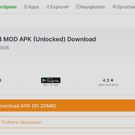
Spiele
Apps
Explore
Neuigkeiten
Sprache
84 MOD APK (Unlocked) Download
 2025
B
4.3 ★
GET IT ON
1698 RATINGS
ownload APK (91.20MB)
Frühere Versionen