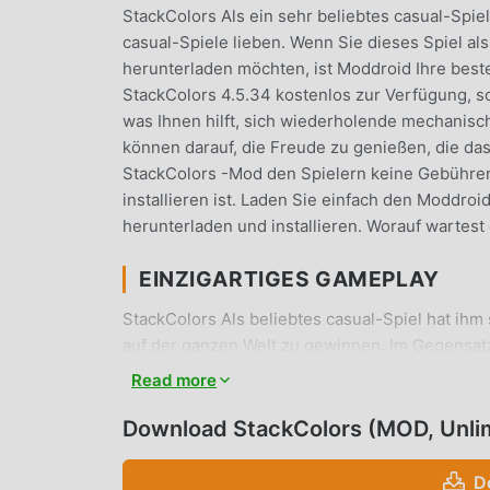
StackColors Als ein sehr beliebtes casual-Spiel
casual-Spiele lieben. Wenn Sie dieses Spiel a
herunterladen möchten, ist Moddroid Ihre beste
StackColors 4.5.34 kostenlos zur Verfügung, s
was Ihnen hilft, sich wiederholende mechanisc
können darauf, die Freude zu genießen, die das 
StackColors -Mod den Spielern keine Gebühren 
installieren ist. Laden Sie einfach den Moddroi
herunterladen und installieren. Worauf wartest
EINZIGARTIGES GAMEPLAY
StackColors Als beliebtes casual-Spiel hat ihm
auf der ganzen Welt zu gewinnen. Im Gegensat
das Anfänger-Tutorial durchgehen, sodass Sie
Read more
genießen können, die die klassischen casual-Sp
eine Plattform für casual-Spieleliebhaber aufge
Download StackColors (MOD, Unli
der ganzen Welt zu kommunizieren und zu teile
genießen casual Spiel mit allen globalen Part
D