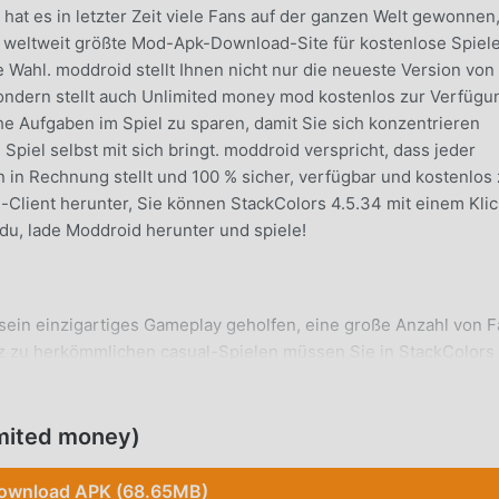
 hat es in letzter Zeit viele Fans auf der ganzen Welt gewonnen,
ls weltweit größte Mod-Apk-Download-Site für kostenlose Spiel
 Wahl. moddroid stellt Ihnen nicht nur die neueste Version von
ondern stellt auch Unlimited money mod kostenlos zur Verfügu
he Aufgaben im Spiel zu sparen, damit Sie sich konzentrieren
Spiel selbst mit sich bringt. moddroid verspricht, dass jeder
in Rechnung stellt und 100 % sicher, verfügbar und kostenlos
d-Client herunter, Sie können StackColors 4.5.34 mit einem Klic
 du, lade Moddroid herunter und spiele!
 sein einzigartiges Gameplay geholfen, eine große Anzahl von 
z zu herkömmlichen casual-Spielen müssen Sie in StackColors
 ganz einfach mit dem gesamten Spiel beginnen und die Freude
iele bringen StackColors 4.5.34. Gleichzeitig hat moddroid spe
baut, die es Ihnen ermöglicht, mit allen casual-Spieleliebhaber
mited money)
n, worauf Sie warten, sich moddroid anzuschließen und das zu
nern kommen glücklich
ownload APK (68.65MB)