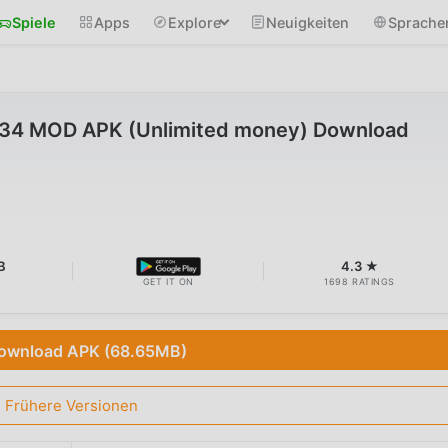
Spiele
Apps
Explore
Neuigkeiten
Sprache
.34 MOD APK (Unlimited money) Download
B
4.3 ★
GET IT ON
1698 RATINGS
ownload APK (68.65MB)
Frühere Versionen