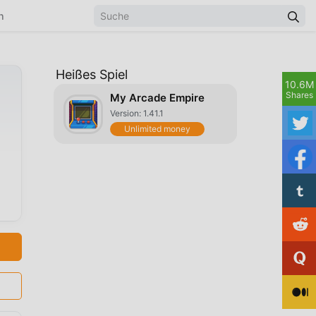
n
Heißes Spiel
10.6M
Shares
My Arcade Empire
Version: 1.41.1
Unlimited money