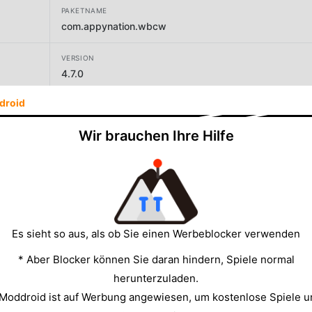
PAKETNAME
com.appynation.wbcw
VERSION
4.7.0
droid
ENTWICKLER
puzzling.com
Wir brauchen Ihre Hilfe
GRÖSSE
81.98MB
Es sieht so aus, als ob Sie einen Werbeblocker verwenden
* Aber Blocker können Sie daran hindern, Spiele normal
herunterzuladen.
 Moddroid ist auf Werbung angewiesen, um kostenlose Spiele u