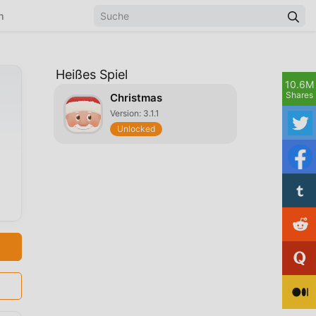
n
Heißes Spiel
10.6M
Shares
Christmas
Version: 3.1.1
Unlocked