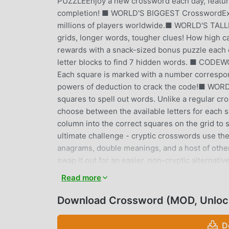
PUZZLEEnjoy a new crossword each day, featuring
completion! ■ WORLD'S BIGGEST CrosswordExpl
millions of players worldwide.■ WORLD'S TALLE
grids, longer words, tougher clues! How high
rewards with a snack-sized bonus puzzle eac
letter blocks to find 7 hidden words. ■ CODE
Each square is marked with a number correspond
powers of deduction to crack the code!■ WORD G
squares to spell out words. Unlike a regular cro
choose between the available letters for each
column into the correct squares on the grid 
ultimate challenge - cryptic crosswords use the
anagrams, double meanings, and a host of other 
swap it out for an easier, non-cryptic alternat
for special timed events!Complete all the chal
Read more
select the [HELP] option from the Pause Menu (t
assistance.If you require further assistance or 
Download Crossword (MOD, Unloc
support@puzzling.comCrossword is free to play,
quickly.You can disable in-app purchase function
D