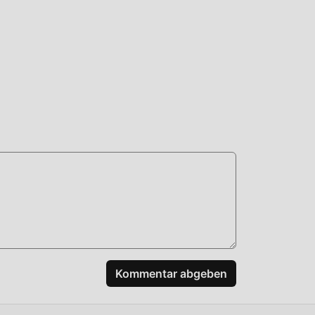
hen
nis
 das
nen
lück
Kommentar abgeben