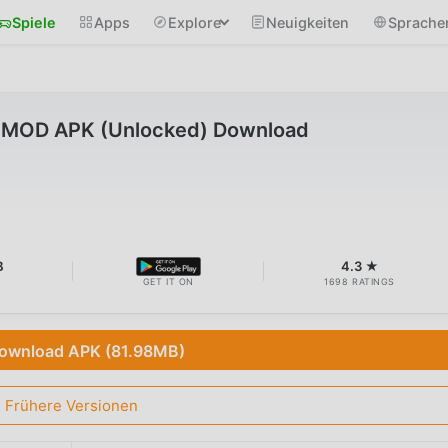
Spiele
Apps
Explore
Neuigkeiten
Sprache
0 MOD APK (Unlocked) Download
B
4.3 ★
GET IT ON
1698 RATINGS
ownload APK (81.98MB)
Frühere Versionen