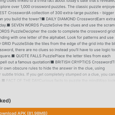
 clues linked to a trivia fact about today's date that's reveale
ore over 1,000 crossword puzzles. The classic puzzle enjoye
ST CrosswordA collection of 300 extra-large puzzles - bigger
 can you build the tower?■ DAILY DIAMOND CrosswordEarn extr
h day.■ SEVEN WORDS PuzzleSolve the clues and use the scram
WORDS PuzzleDecipher the code to complete the crossword grid
ing with one letter of the alphabet. Look for patterns and use
RID PuzzleSlide the tiles from the edge of the grid into the b
ssword, there are no clues so instead you'll have to use logic to
 square.■ QUOTE FALLS PuzzlePlace the letter tiles from each
to spell out a famous quotation!■ BRITISH CRYPTICS Crossword
ir own obscure rules to hide the answer in the clue, using
subtle tricks. If you get completely stumped on a clue, you can
ive.■ FACT OF THE DAYCurious facts to puzzle the mind!Also loo
lenges to earn the title of Crossword Superstar!SUPPORTPlease
he gear icon at the top-right of the game screen) if you requir
are unable to access the in-game help, you can contact us via em
ked)
 but contains optional paid items to unlock content more
ality in your device's settings if you do not want to use this
ownload APK (81.98MB)