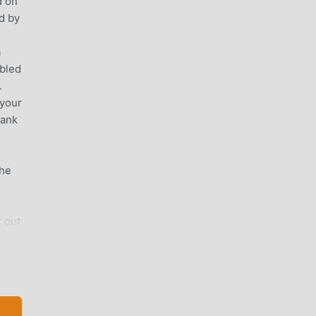
d on
d by
a
bled
.
 your
lank
The
k out
e
ail: