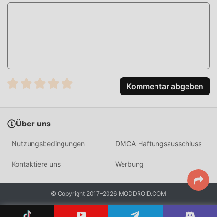
sensorische Erlebnis des Benutzers, und es gibt viele
verschiedene Arten von APK-Mobiltelefonen mit
hervorragender Anpassungsfähigkeit, die sicherstellen,
dass alle Liebhaber von educational-Spielen das Glück voll
genießen können gebracht von Multiplications Castle 3.10
EINZIGARTIGER MOD
Kommentar abgeben
Das traditionelle educational-Spiel erfordert, dass
Benutzer viel Zeit damit verbringen, ihren Reichtum/ihre
Fähigkeiten/Fähigkeiten im Spiel anzuhäufen, was sowohl
Über uns
das Merkmal als auch der Spaß des Spiels ist, aber
gleichzeitig wird der Anhäufungsprozess unvermeidlich
Nutzungsbedingungen
DMCA Haftungsausschluss
machen die Leute müde, aber jetzt hat das Aufkommen
von Mods diese Situation umgeschrieben. Hier müssen
Kontaktiere uns
Werbung
Sie nicht die meiste Energie aufwenden und das etwas
langweilige „Ansammeln“ wiederholen. Mods können
© Copyright 2017–2026 MODDROID.COM
Ihnen leicht dabei helfen, diesen Prozess zu überspringen,
wodurch Sie sich darauf konzentrieren können, die Freude