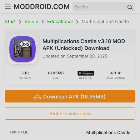
MODDROID.COM
Start
Spiele
Educational
Multiplications Castle
Multiplications Castle v3.10 MOD
APK (Unlocked) Download
Updated on
September 28, 2025
3.10
18.95MB
4.3 ★
VERSION
SIZE
GET IT ON
1698 RATINGS
Download APK (18.95MB)
Frühere Versionen
Multiplications Castle
APP-NAME