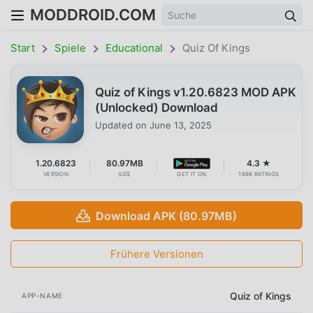
MODDROID.COM
Start
Spiele
Educational
Quiz Of Kings
Quiz of Kings v1.20.6823 MOD APK
(Unlocked) Download
Updated on
June 13, 2025
1.20.6823
80.97MB
4.3 ★
VERSION
SIZE
GET IT ON
1698 RATINGS
Download APK (80.97MB)
Frühere Versionen
Quiz of Kings
APP-NAME