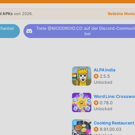
ng stellt und 100 % sicher, verfügbar und kostenlos zu
d-Client herunter, Sie können Word Go 1.28.0 mit einem Klick
d APKs
von 2026.
Beliebte Mod
 du, lade Moddroid herunter und spiele!
hannel
Trete @MODDROID.CO auf der Discord-Communi
bei
m sein einzigartiges Gameplay geholfen, eine große Anzahl von
ensatz zu herkömmlichen educational-Spielen müssen Sie in W
ass Sie ganz einfach mit dem gesamten Spiel beginnen und die
ucational-Spiele bringen Word Go 1.28.0. Gleichzeitig hat
ALPA India
l-Spieleliebhaber aufgebaut, die es Ihnen ermöglicht, mit allen
2.5.5
Unlocked
elt zu kommunizieren und zu teilen, worauf Sie warten, sich
ucational Spiel mit allen globalen Partnern kommen glücklich
Word Line: Crosswo
0.78.0
Unlocked
Go einen einzigartigen Kunststil, und seine hochwertigen Grafik
iele educational-Fans anzuziehen und zu vergleichen Im Vergl
Cooking Restaurant
9.91.00.03
Go 1.28.0 eine aktualisierte virtuelle Engine eingeführt und