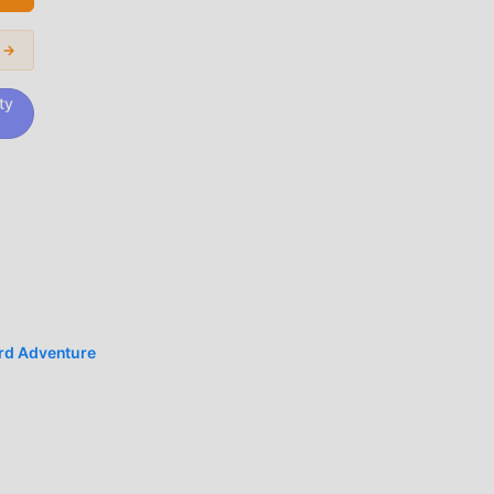
s →
ty
ord
rd Adventure
en,
eich