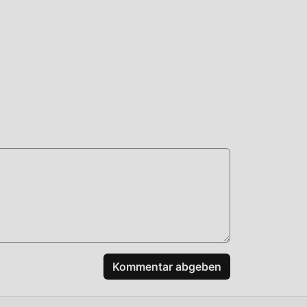
mum
 voll
n
n,
Kommentar abgeben
und