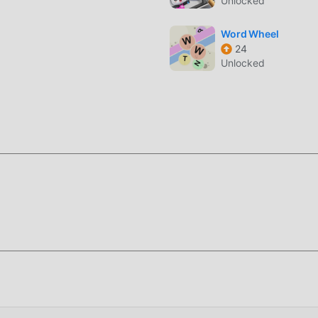
Unlocked
icherer Technologie wurde das Bildschirmerlebnis des Spiels
he Stil von educational beibehalten wird, verbessert das Maxi
Word Wheel
s gibt viele verschiedene Arten von APK-Mobiltelefonen mit
24
stellen, dass alle Liebhaber von educational-Spielen das Glück
Unlocked
dass Benutzer viel Zeit damit verbringen, ihren Reichtum/ihre
as sowohl das Merkmal als auch der Spaß des Spiels ist, aber
rmeidlich machen die Leute müde, aber jetzt hat das Aufkomme
 müssen Sie nicht die meiste Energie aufwenden und das etwas
nen Ihnen leicht dabei helfen, diesen Prozess zu überspringe
 die Freude am Spiel selbst zu genießen
che, um die Moddroid-APP zu installieren. Sie können die
roid-Installationspaket direkt mit einem Klick herunterladen, 
le auf Sie play, worauf warten Sie noch, laden Sie es jetzt