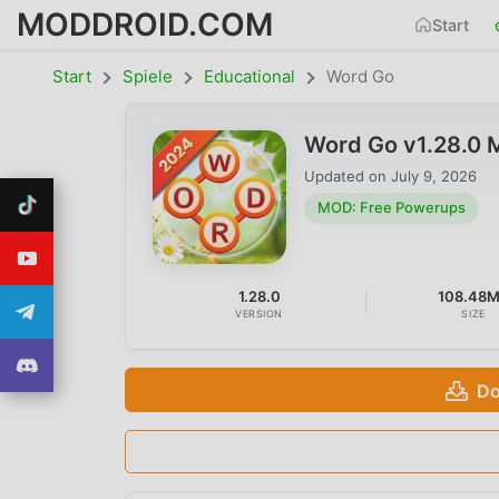
MODDROID.COM
Start
Start
Spiele
Educational
Word Go
Word Go v1.28.0
Updated on
July 9, 2026
MOD: Free Powerups
1.28.0
108.48
VERSION
SIZE
Do