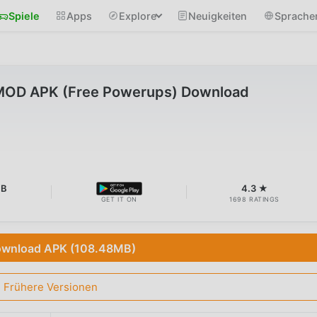
Spiele
Apps
Explore
Neuigkeiten
Sprache
 MOD APK (Free Powerups) Download
MB
4.3 ★
GET IT ON
1698 RATINGS
wnload APK (108.48MB)
Frühere Versionen