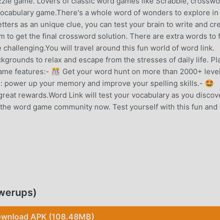
uzzle game. Lovers of classic word games like Scrabble, crosswo
 vocabulary game.There's a whole word of wonders to explore in 
etters as an unique clue, you can test your brain to write and cr
 to get the final crossword solution. There are extra words to 
challenging.You will travel around this fun world of word link.
kgrounds to relax and escape from the stresses of daily life. Pl
game features:- 🎊 Get your word hunt on more than 2000+ level
: power up your memory and improve your spelling skills.- 🤩
great rewards.Word Link will test your vocabulary as you discov
n the word game community now. Test yourself with this fun and 
l hat es in letzter Zeit viele Fans auf der ganzen Welt gewonne
s Spiel als weltweit größte Mod-Apk-Download-Site für kostenl
e beste Wahl. moddroid stellt Ihnen nicht nur die neueste Vers
werups)
ondern stellt auch Free Powerups mod kostenlos zur Verfügung
he Aufgaben im Spiel zu sparen, damit Sie sich konzentrieren
wnload APK (108.48MB)
Spiel selbst mit sich bringt. moddroid verspricht, dass jeder W