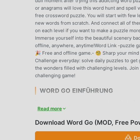
dull moment after trying this addicting word p
or anagrams will love this word hunt and spell
free crossword puzzle. You will start with few l
new words from scratch. And connect all of them
on each level if you want to make a puzzle more 
Immerse yourself into the beautiful scenery bac
offline, anywhere, anytime!Word Link -puzzle 
🎉 Free and offline game.- 🧐 Sharp your mind 
Challenge everyday: solve daily puzzles to get 
the wonders filled with challenging levels. Joi
challenging game!
WORD GO EINFÜHRUNG
Word Go Als ein sehr beliebtes educational-Spie
Read more
die educational-Spiele lieben. Wenn Sie diese
Spiele herunterladen möchten, ist Moddroid Ihr
Download Word Go (MOD, Free Po
von Word Go 1.28.0 kostenlos zur Verfügung, s
was Ihnen hilft, sich wiederholende mechanisc
Do
können darauf, die Freude zu genießen, die das 