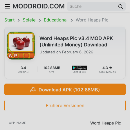
MODDROID.COM
Start
Spiele
Educational
Word Heaps Pic
Word Heaps Pic v3.4 MOD APK
(Unlimited Money) Download
Updated on
February 6, 2026
3.4
102.88MB
4.3 ★
VERSION
SIZE
GET IT ON
1698 RATINGS
Download APK (102.88MB)
Frühere Versionen
Word Heaps Pic
APP-NAME