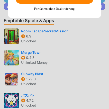
represented the UK many times at the World Sudoku
Trete @MODDROID.CO auf der Discord-Community bei
Championship and you can find more of their puzzles (and
Fortfahren ohne Deaktivierung
lots of others) on the internet’s biggest sudoku channel
Cracking The Cryptic.Features:100 beautiful arrow puzzles
Empfehle Spiele & Apps
by Simon, Mark and guests from their channel
Room Escape Secret Mission
6.9
ARROW SUDOKU EINFÜHRUNG
Unlocked
Arrow Sudoku Als ein sehr beliebtes puzzle-Spiel hat es in
letzter Zeit viele Fans auf der ganzen Welt gewonnen, die
Merge Town
puzzle-Spiele lieben. Wenn Sie dieses Spiel als weltweit
0.4.8
Unlimited Money
größte Mod-Apk-Download-Site für kostenlose Spiele
herunterladen möchten, ist Moddroid Ihre beste Wahl.
Subway Blast
moddroid stellt Ihnen nicht nur die neueste Version von
1.29.0
Arrow Sudoku 1.3.0 kostenlos zur Verfügung, sondern
Unlocked
stellt auch Full Version mod kostenlos zur Verfügung, was
Ihnen hilft, sich wiederholende mechanische Aufgaben im
パズバト
Spiel zu sparen, damit Sie sich konzentrieren können
4.7.2
darauf, die Freude zu genießen, die das Spiel selbst mit
Unlocked