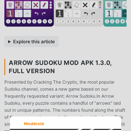
Explore this article
ARROW SUDOKU MOD APK 1.3.0,
FULL VERSION
Presented by Cracking The Cryptic, the most popular
Sudoku channel, comes a new game based on our
frequently requested variant: Arrow Sudoku.In Arrow
Sudoku, every puzzle contains a handful of "arrows" laid
out in unique patterns. The numbers found along the shaft
of the arrow must sum up to the number at the base. This
Moddroid
simple rule leads to endless variety in the puzzles you will