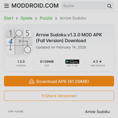
MODDROID.COM
Start
Spiele
Puzzle
Arrow Sudoku
Arrow Sudoku v1.3.0 MOD APK
(Full Version) Download
Updated on
February 14, 2026
1.3.0
61.09MB
4.3 ★
VERSION
SIZE
GET IT ON
1698 RATINGS
Download APK (61.09MB)
Frühere Versionen
Arrow Sudoku
APP-NAME