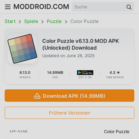
MODDROID.COM
Start
Spiele
Puzzle
Color Puzzle
Color Puzzle v6.13.0 MOD APK
(Unlocked) Download
Updated on
June 26, 2025
6.13.0
14.99MB
4.3 ★
VERSION
SIZE
GET IT ON
1698 RATINGS
Download APK (14.99MB)
Frühere Versionen
Color Puzzle
APP-NAME