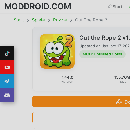
MODDROID.COM
Start
Start
Spiele
Puzzle
Cut The Rope 2
Cut the Rope 2 v
Updated on
January 17, 20
MOD: Unlimited Coins
1.44.0
155.76
VERSION
SIZE
Do