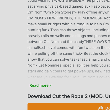
could wish for! WHAT'S INSIDE:• 196 physics-ba
satisfying physics-based gameplay• Fast-paced,
Om Nom “Om Nom Stories”• Play offline anywher
OM NOM’S NEW FRIENDS, THE NOMMIES!• Roto ca
make small bridges with his tongue to help Om 
hunting fun• Toss can throw objects, includin
bravely rolls on walls and ceilings and pushes
between Om Nom and the candyTHREE WAYS TO
shine!Each level comes with fun twists on the 
while pulling off the same trick• Beat the clock
show that you can solve tasks fast, smart, an
Nom• Let Nommies' special abilities help you so
stars and gain coins to get power-ups, new hat
what are you waiting for? Join Om Nom's advent
fun, clever, physics-based puzzle challenges n
Read more
game items can be purchased for real money. F
(https://www.zeptolab.com/terms ) and Privacy 
Download Cut the Rope 2 (MOD, Un
CUT THE ROPE 2 EINFÜHRUNG
Do