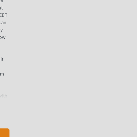
er
ut
MEET
can
dy
row
it
Om
with
 in-