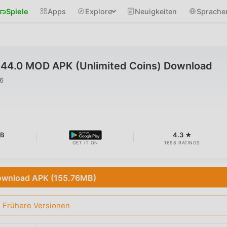
Spiele
Apps
Explore
Neuigkeiten
Sprache
1.44.0 MOD APK (Unlimited Coins) Download
26
MB
4.3 ★
GET IT ON
1698 RATINGS
wnload APK (155.76MB)
Frühere Versionen