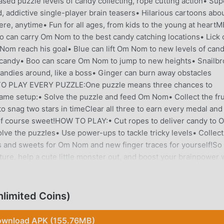
sed puzzle levels of candy collecting, rope cutting action• Sup
 addictive single-player brain teasers• Hilarious cartoons abo
e, anytime• Fun for all ages, from kids to the young at heart
n carry Om Nom to the best candy catching locations• Lick 
Nom reach his goal• Blue can lift Om Nom to new levels of can
g candy• Boo can scare Om Nom to jump to new heights• Snailb
 candies around, like a boss• Ginger can burn away obstacles
 PLAY EVERY PUZZLE:One puzzle means three chances to
same setup:• Solve the puzzle and feed Om Nom• Collect the fru
 to snag two stars in timeClear all three to earn every medal and
d of course sweet!HOW TO PLAY:• Cut ropes to deliver candy to 
lve the puzzles• Use power-ups to tackle tricky levels• Collect
s and sweets for Om Nom and new finger traces for yourself!So
ure, help a cute little monster out, and boost your brainpower 
ow! Cut the Rope 2 is free to download and play, however, some
or more information, please see our Terms of Use
Policy (https://www.zeptolab.com/privacy )
limited Coins)
wnload APK (155.76MB)