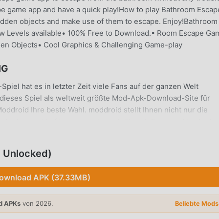
pe game app and have a quick play!How to play Bathroom Escap
hidden objects and make use of them to escape. Enjoy!Bathroom
w Levels available• 100% Free to Download.• Room Escape Ga
en Objects• Cool Graphics & Challenging Game-play
NG
piel hat es in letzter Zeit viele Fans auf der ganzen Welt
dieses Spiel als weltweit größte Mod-Apk-Download-Site für
oddroid Ihre beste Wahl. moddroid stellt Ihnen nicht nur die
stenlos zur Verfügung, sondern stellt auch Free mod kostenlos
e mechanische Aufgaben im Spiel zu sparen, damit Sie sich
eßen, die das Spiel selbst mit sich bringt. moddroid verspricht
 Unlocked)
keine Gebühren in Rechnung stellt und 100 % sicher, verfügba
infach den Moddroid-Client herunter, Sie können Escape Bathro
ownload APK (37.33MB)
lieren. Worauf wartest du, lade Moddroid herunter und spiele!
d APKs
von 2026.
Beliebte Mod