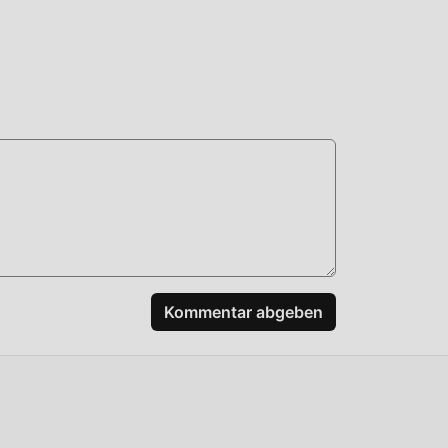
n
n,
aden
Kommentar abgeben