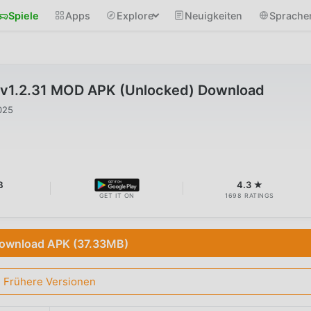
Spiele
Apps
Explore
Neuigkeiten
Sprache
v1.2.31 MOD APK (Unlocked) Download
025
B
4.3 ★
GET IT ON
1698 RATINGS
ownload APK (37.33MB)
Frühere Versionen