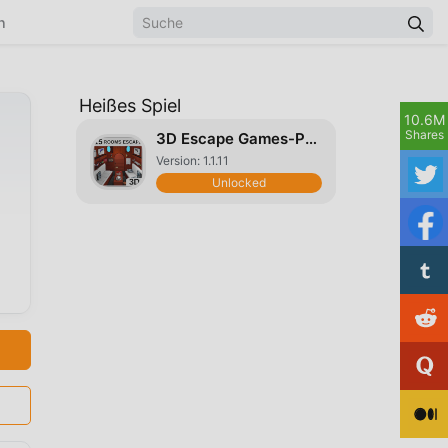
n
Heißes Spiel
10.6M
Shares
3D Escape Games-Puzzle Boathouse
Version: 1.1.11
Unlocked