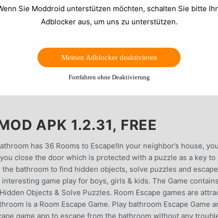
Wenn Sie Moddroid unterstützen möchten, schalten Sie bitte Ih
Adblocker aus, um uns zu unterstützen.
Meinen Adblocker deaktivieren
Fortfahren ohne Deaktivierung
OD APK 1.2.31, FREE
athroom has 36 Rooms to Escape!In your neighbor’s house, yo
ou close the door which is protected with a puzzle as a key to
h the bathroom to find hidden objects, solve puzzles and escape
interesting game play for boys, girls & kids. The Game contain
nd Hidden Objects & Solve Puzzles. Room Escape games are attra
athroom is a Room Escape Game. Play bathroom Escape Game a
ape game app to escape from the bathroom without any troubl