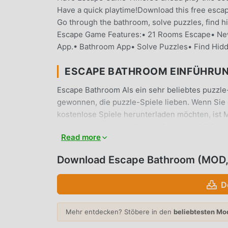
Have a quick playtime!Download this free esca
Go through the bathroom, solve puzzles, find 
Escape Game Features:• 21 Rooms Escape• Ne
App.• Bathroom App• Solve Puzzles• Find Hidd
ESCAPE BATHROOM EINFÜHRU
Escape Bathroom Als ein sehr beliebtes puzzle-S
gewonnen, die puzzle-Spiele lieben. Wenn Sie 
kostenlose Spiele herunterladen möchten, ist M
neueste Version von Escape Bathroom 1.2.31 ko
Read more
Verfügung, was Ihnen hilft, sich wiederholend
konzentrieren können darauf, die Freude zu geni
Download Escape Bathroom (MOD,
dass jeder Escape Bathroom -Mod den Spielern 
und kostenlos zu installieren ist. Laden Sie e
D
1.2.31 mit einem Klick herunterladen und instal
EINZIGARTIGES GAMEPLAY
Mehr entdecken? Stöbere in den
beliebtesten Mo