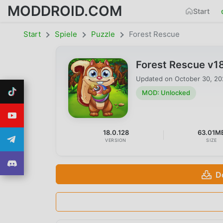
MODDROID.COM
Start
Start
Spiele
Puzzle
Forest Rescue
Forest Rescue v1
Updated on
October 30, 2
MOD: Unlocked
18.0.128
63.01M
VERSION
SIZE
D