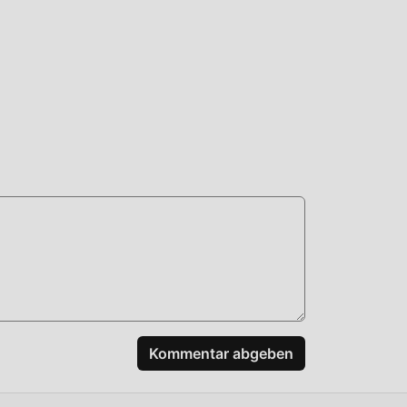
n
n,
aden
Kommentar abgeben