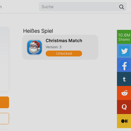
n
Heißes Spiel
10.6M
Shares
Christmas Match
Version: 3
Unlocked