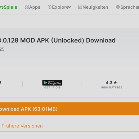
Spiele
Apps
Explore
Neuigkeiten
Sprache
8.0.128 MOD APK (Unlocked) Download
025
B
4.3 ★
GET IT ON
1698 RATINGS
ownload APK (63.01MB)
Frühere Versionen