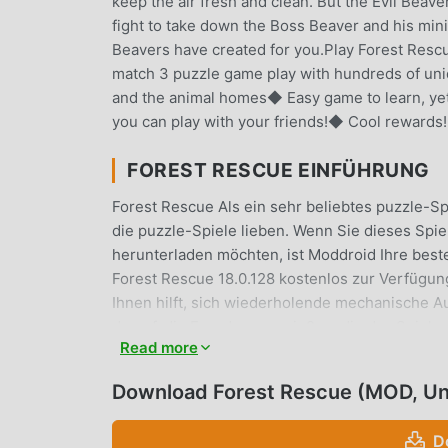
keep the air fresh and clean. But the Evil Beaver
fight to take down the Boss Beaver and his mini
Beavers have created for you.Play Forest Resc
match 3 puzzle game play with hundreds of u
and the animal homes◆ Easy game to learn, ye
you can play with your friends!◆ Cool rewards!
FOREST RESCUE EINFÜHRUNG
Forest Rescue Als ein sehr beliebtes puzzle-Spi
die puzzle-Spiele lieben. Wenn Sie dieses Spi
herunterladen möchten, ist Moddroid Ihre beste
Forest Rescue 18.0.128 kostenlos zur Verfügun
Ihnen hilft, sich wiederholende mechanische A
darauf, die Freude zu genießen, die das Spiel s
Read more
-Mod den Spielern keine Gebühren in Rechnung s
ist. Laden Sie einfach den Moddroid-Client her
Download Forest Rescue (MOD, Un
herunterladen und installieren. Worauf wartest
D
EINZIGARTIGES GAMEPLAY