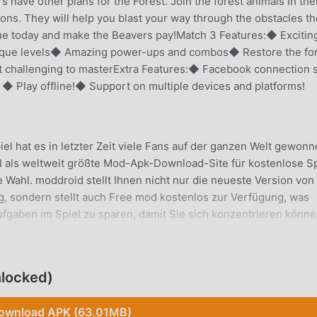
s have other plans for the Forest. Join the forest animals in the
ons. They will help you blast your way through the obstacles th
ue today and make the Beavers pay!Match 3 Features:◆ Excitin
nique levels◆ Amazing power-ups and combos◆ Restore the fo
t challenging to masterExtra Features:◆ Facebook connection 
 ◆ Play offline!◆ Support on multiple devices and platforms!
el hat es in letzter Zeit viele Fans auf der ganzen Welt gewonn
el als weltweit größte Mod-Apk-Download-Site für kostenlose S
 Wahl. moddroid stellt Ihnen nicht nur die neueste Version von
g, sondern stellt auch Free mod kostenlos zur Verfügung, was
ufgaben im Spiel zu sparen, damit Sie sich konzentrieren könn
elbst mit sich bringt. moddroid verspricht, dass jeder Forest Re
tellt und 100 % sicher, verfügbar und kostenlos zu installier
unter, Sie können Forest Rescue 18.0.128 mit einem Klick
locked)
 du, lade Moddroid herunter und spiele!
ownload APK (63.01MB)