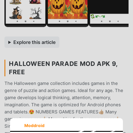
Explore this article
HALLOWEEN PARADE MOD APK 9,
FREE
The Halloween game collection includes games in the
genre of puzzle and action games. Ideal for any age. The
game develops logical thinking, attention, memory,
imagination. The game is optimized for Android phones
and tablets.😍 NUMBERS GAMES FEATURES👍🏼 Many
games in one app👍🏼 Many skins for the same games👍🏼
Moddroid
Simple and intuitive interface👍🏼 Colorful and vivid