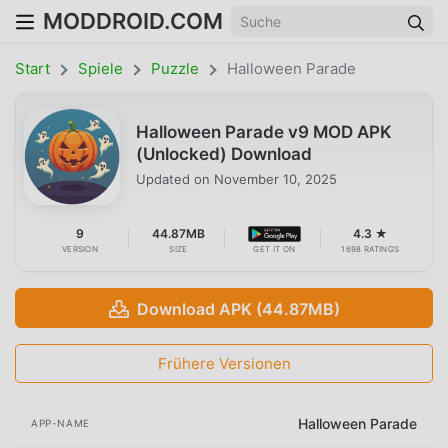
MODDROID.COM
Start
Spiele
Puzzle
Halloween Parade
Halloween Parade v9 MOD APK
(Unlocked) Download
Updated on
November 10, 2025
9
44.87MB
4.3 ★
VERSION
SIZE
GET IT ON
1698 RATINGS
Download APK (44.87MB)
Frühere Versionen
Halloween Parade
APP-NAME