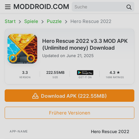
MODDROID.COM
Start
Spiele
Puzzle
Hero Rescue 2022
Hero Rescue 2022 v3.3 MOD APK
(Unlimited money) Download
Updated on
June 21, 2025
3.3
222.55MB
4.3 ★
VERSION
SIZE
GET IT ON
1698 RATINGS
Download APK (222.55MB)
Frühere Versionen
Hero Rescue 2022
APP-NAME