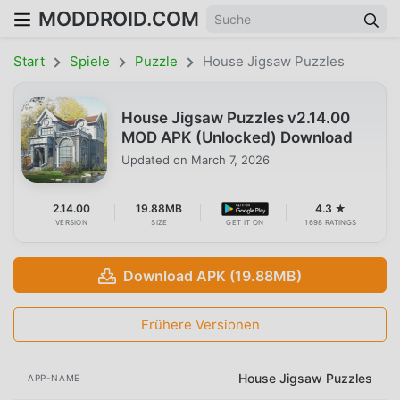
MODDROID.COM
Start
Spiele
Puzzle
House Jigsaw Puzzles
House Jigsaw Puzzles v2.14.00
MOD APK (Unlocked) Download
Updated on
March 7, 2026
2.14.00
19.88MB
4.3 ★
VERSION
SIZE
GET IT ON
1698 RATINGS
Download APK (19.88MB)
Frühere Versionen
House Jigsaw Puzzles
APP-NAME