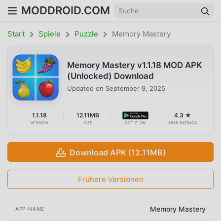
MODDROID.COM
Start
Spiele
Puzzle
Memory Mastery
Memory Mastery v1.1.18 MOD APK
(Unlocked) Download
Updated on
September 9, 2025
1.1.18
12.11MB
4.3 ★
VERSION
SIZE
GET IT ON
1698 RATINGS
Download APK (12.11MB)
Frühere Versionen
Memory Mastery
APP-NAME