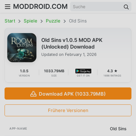
MODDROID.COM
Start
Spiele
Puzzle
Old Sins
Old Sins v1.0.5 MOD APK
(Unlocked) Download
Updated on
February 1, 2026
1.0.5
1033.79MB
4.3 ★
VERSION
SIZE
GET IT ON
1698 RATINGS
Download APK (1033.79MB)
Frühere Versionen
Old Sins
APP-NAME