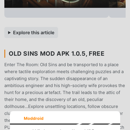
Explore this article
OLD SINS MOD APK 1.0.5, FREE
Enter The Room: Old Sins and be transported to a place
where tactile exploration meets challenging puzzles and a
captivating story. The sudden disappearance of an
ambitious engineer and his high-society wife provokes the
hunt for a precious artefact. The trail leads to the attic of
their home, and the discovery of an old, peculiar
dollhouse…Explore unsettling locations, follow obscure
clues and manipulate bizarre contraptions as you uncover
Moddroid
the mysteries within Waldegrave Manor.THE ULTIMATE
PUZZLE BOXExplore a deviously complex dollhouse which