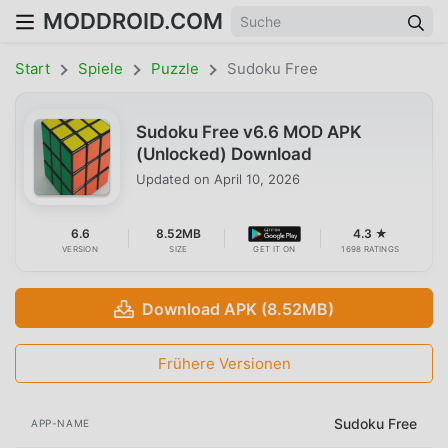
MODDROID.COM
Start
Spiele
Puzzle
Sudoku Free
Sudoku Free v6.6 MOD APK
(Unlocked) Download
Updated on
April 10, 2026
6.6
8.52MB
4.3 ★
VERSION
SIZE
GET IT ON
1698 RATINGS
Download APK (8.52MB)
Frühere Versionen
Sudoku Free
APP-NAME