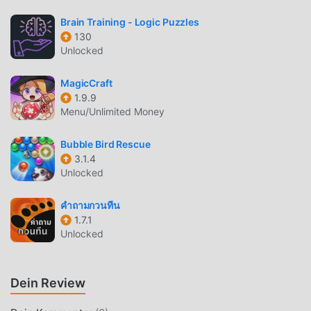
und spiele!
Brain Training - Logic Puzzles
EINZIGARTIGES GAMEPLAY
130
Unlocked
Sudoku Free Als beliebtes puzzle-Spiel hat ihm sein
einzigartiges Gameplay geholfen, eine große Anzahl von
MagicCraft
Fans auf der ganzen Welt zu gewinnen. Im Gegensatz zu
1.9.9
herkömmlichen puzzle-Spielen müssen Sie in Sudoku
Menu/Unlimited Money
Free nur das Anfänger-Tutorial durchgehen, sodass Sie
ganz einfach mit dem gesamten Spiel beginnen und die
Bubble Bird Rescue
Freude genießen können, die die klassischen puzzle-
3.1.4
Unlocked
Spiele bringen Sudoku Free 6.6. Gleichzeitig hat moddroid
speziell eine Plattform für puzzle-Spieleliebhaber
คำถามกวนทีน
aufgebaut, die es Ihnen ermöglicht, mit allen puzzle-
1.7.1
Spieleliebhabern auf der ganzen Welt zu kommunizieren
Unlocked
und zu teilen, worauf Sie warten, sich moddroid
anzuschließen und das zu genießen puzzle Spiel mit allen
globalen Partnern kommen glücklich
Dein Review
SCHÖNER BILDSCHIRM