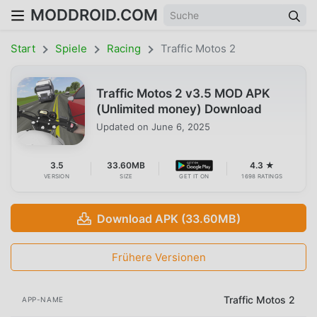
MODDROID.COM
Start
Spiele
Racing
Traffic Motos 2
Traffic Motos 2 v3.5 MOD APK
(Unlimited money) Download
Updated on
June 6, 2025
3.5
33.60MB
4.3 ★
VERSION
SIZE
GET IT ON
1698 RATINGS
Download APK (33.60MB)
Frühere Versionen
Traffic Motos 2
APP-NAME