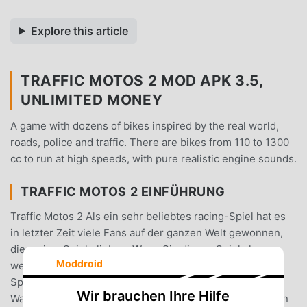
Explore this article
TRAFFIC MOTOS 2 MOD APK 3.5,
UNLIMITED MONEY
A game with dozens of bikes inspired by the real world,
roads, police and traffic. There are bikes from 110 to 1300
cc to run at high speeds, with pure realistic engine sounds.
TRAFFIC MOTOS 2 EINFÜHRUNG
Traffic Motos 2 Als ein sehr beliebtes racing-Spiel hat es
in letzter Zeit viele Fans auf der ganzen Welt gewonnen,
die racing-Spiele lieben. Wenn Sie dieses Spiel als
Moddroid
weltweit größte Mod-Apk-Download-Site für kostenlose
Spiele herunterladen möchten, ist Moddroid Ihre beste
Wir brauchen Ihre Hilfe
Wahl. moddroid stellt Ihnen nicht nur die neueste Version