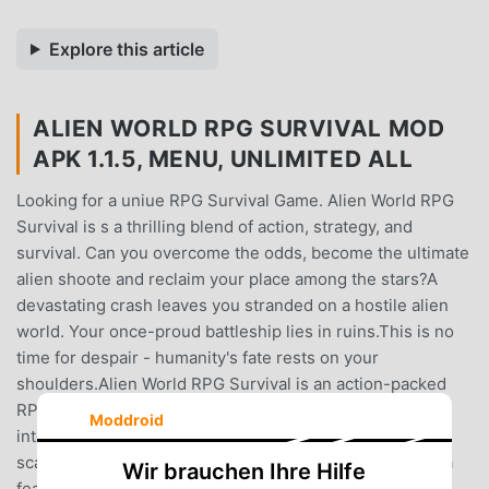
Explore this article
ALIEN WORLD RPG SURVIVAL MOD
APK 1.1.5, MENU, UNLIMITED ALL
Looking for a uniue RPG Survival Game. Alien World RPG
Survival is s a thrilling blend of action, strategy, and
survival. Can you overcome the odds, become the ultimate
alien shoote and reclaim your place among the stars?A
devastating crash leaves you stranded on a hostile alien
world. Your once-proud battleship lies in ruins.This is no
time for despair - humanity's fate rests on your
shoulders.Alien World RPG Survival is an action-packed
RPG shooter that throws you into the heart of an
Moddroid
intergalactic warSalvage and Rebuild: Gather resources,
scavenge technology, and upgrade your battleship into a
Wir brauchen Ihre Hilfe
fearsome war machine.Hunt or Be Hunted: A ferocious