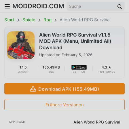
MODDROID.COM
Start
Spiele
Rpg
Alien World RPG Survival
Alien World RPG Survival v1.1.5
MOD APK (Menu, Unlimited All)
Download
Updated on
February 5, 2026
1.1.5
155.49MB
4.3 ★
VERSION
SIZE
GET IT ON
1698 RATINGS
Download APK (155.49MB)
Frühere Versionen
Alien World RPG Survival
APP-NAME