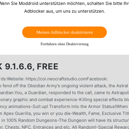
Wenn Sie Moddroid unterstützen möchten, schalten Sie bitte Ih
Adblocker aus, um uns zu unterstützen.
Meinen Adblocker deaktivieren
Fortfahren ohne Deaktivierung
9.1.6.6, FREE
rds:Website: https://coi.neocraftstudio.comFacebook:
fend off the Obsidian Army's ongoing violent attack, the Astral
rdian.You, a Guardian, responded to the call, came to Astrapo
onary graphic and combat experience-Killing special effects bl
fancy animations-Suit up! Transform into the Armor Status!When
 Apex Guerilla, you win or you die-Wealth, Fame, Exclusive Titl
 in 100% Random Dungeons-The Dungeon will have its structu
, Chests, NPC, Entrances and etc. All Random!-Special Rewar