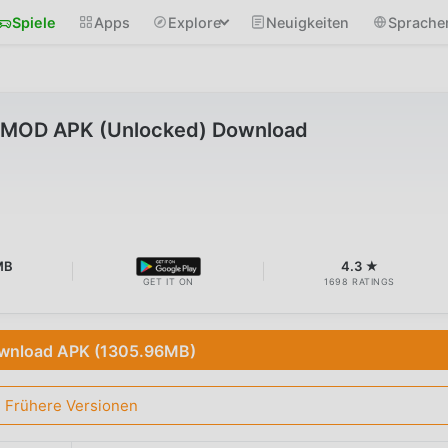
Spiele
Apps
Explore
Neuigkeiten
Sprache
.6 MOD APK (Unlocked) Download
MB
4.3 ★
GET IT ON
1698 RATINGS
wnload APK (1305.96MB)
Frühere Versionen