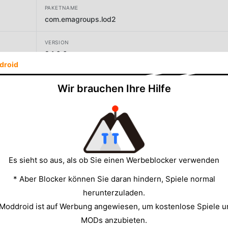
PAKETNAME
com.emagroups.lod2
VERSION
9.1.6.6
droid
ENTWICKLER
Wir brauchen Ihre Hilfe
NEOCRAFT LIMITED
GRÖSSE
1305.96MB
Es sieht so aus, als ob Sie einen Werbeblocker verwenden
* Aber Blocker können Sie daran hindern, Spiele normal
herunterzuladen.
 Moddroid ist auf Werbung angewiesen, um kostenlose Spiele u
MODs anzubieten.