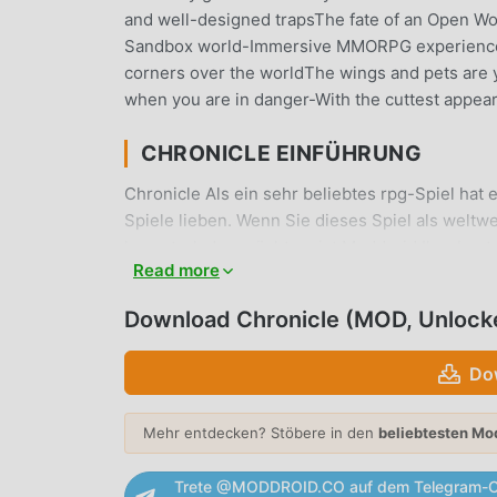
and well-designed trapsThe fate of an Open Wo
Sandbox world-Immersive MMORPG experience: 
corners over the worldThe wings and pets are y
when you are in danger-With the cuttest appear
CHRONICLE EINFÜHRUNG
Chronicle Als ein sehr beliebtes rpg-Spiel hat 
Spiele lieben. Wenn Sie dieses Spiel als welt
herunterladen möchten, ist Moddroid Ihre beste
Read more
Chronicle 9.1.6.6 kostenlos zur Verfügung, sond
sich wiederholende mechanische Aufgaben im Sp
Download Chronicle (MOD, Unlock
Freude zu genießen, die das Spiel selbst mit s
Spielern keine Gebühren in Rechnung stellt und 
Do
Sie einfach den Moddroid-Client herunter, Sie 
installieren. Worauf wartest du, lade Moddroid 
Mehr entdecken? Stöbere in den
beliebtesten Mo
EINZIGARTIGES GAMEPLAY
Trete @MODDROID.CO auf dem Telegram-C