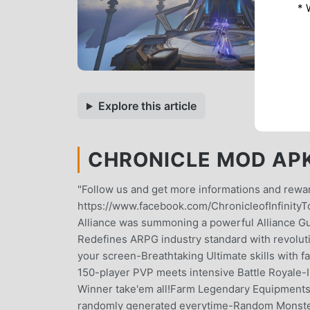
* 
Explore this article
CHRONICLE MOD APK 
"Follow us and get more informations and rewa
https://www.facebook.com/ChronicleofInfinityTo 
Alliance was summoning a powerful Alliance Gua
Redefines ARPG industry standard with revoluti
your screen-Breathtaking Ultimate skills with 
150-player PVP meets intensive Battle Royale-In
Winner take'em all!Farm Legendary Equipments
randomly generated everytime-Random Monster