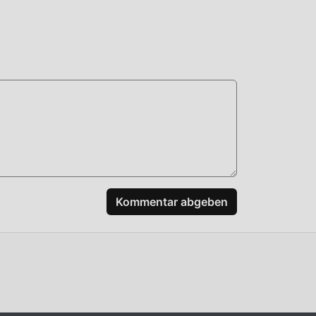
n
n,
, und
Kommentar abgeben