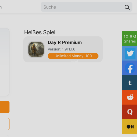
n
Heißes Spiel
10.6M
Shares
Day R Premium
Version: 1.911.1.6
Unlimited Money, 100
Level