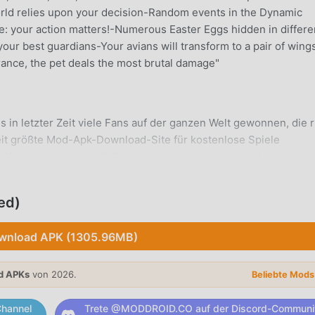
rld relies upon your decision-Random events in the Dynamic
your action matters!-Numerous Easter Eggs hidden in differe
our best guardians-Your avians will transform to a pair of wing
ance, the pet deals the most brutal damage"
es in letzter Zeit viele Fans auf der ganzen Welt gewonnen, die 
weit größte Mod-Apk-Download-Site für kostenlose Spiele
 Wahl. moddroid stellt Ihnen nicht nur die neueste Version von
ern stellt auch Free mod kostenlos zur Verfügung, was Ihnen hil
iel zu sparen, damit Sie sich konzentrieren können darauf, di
ed)
ich bringt. moddroid verspricht, dass jeder Chronicle -Mod den
100 % sicher, verfügbar und kostenlos zu installieren ist. Lade
wnload APK (1305.96MB)
können Chronicle 9.1.6.6 mit einem Klick herunterladen und
herunter und spiele!
d APKs
von 2026.
Beliebte Mod
hannel
Trete @MODDROID.CO auf der Discord-Communi