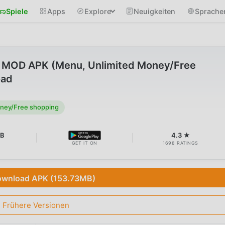
Spiele
Apps
Explore
Neuigkeiten
Sprache
.5 MOD APK (Menu, Unlimited Money/Free
oad
ney/Free shopping
MB
4.3 ★
GET IT ON
1698 RATINGS
wnload APK (153.73MB)
Frühere Versionen