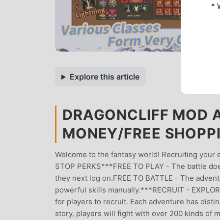
* 
Explore this article
DRAGONCLIFF MOD AP
MONEY/FREE SHOPP
Welcome to the fantasy world! Recruiting your 
STOP PERKS***FREE TO PLAY - The battle doesn
they next log on.FREE TO BATTLE - The adventur
powerful skills manually.***RECRUIT - EXPL
for players to recruit. Each adventure has disti
story, players will fight with over 200 kinds