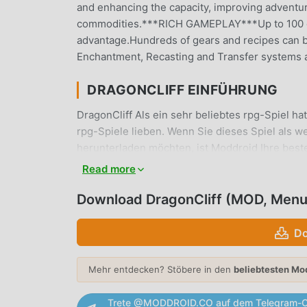
and enhancing the capacity, improving adventure
commodities.***RICH GAMEPLAY***Up to 100 dist
advantage.Hundreds of gears and recipes can be
Enchantment, Recasting and Transfer systems a
DRAGONCLIFF EINFÜHRUNG
DragonCliff Als ein sehr beliebtes rpg-Spiel ha
rpg-Spiele lieben. Wenn Sie dieses Spiel als 
herunterladen möchten, ist Moddroid Ihre beste
DragonCliff 1.0.5 kostenlos zur Verfügung, so
Read more
kostenlos zur Verfügung, was Ihnen hilft, sic
sich konzentrieren können darauf, die Freude zu
Download DragonCliff (MOD, Menu
verspricht, dass jeder DragonCliff -Mod den Sp
verfügbar und kostenlos zu installieren ist. L
Do
DragonCliff 1.0.5 mit einem Klick herunterladen
spiele!
Mehr entdecken? Stöbere in den
beliebtesten Mo
EINZIGARTIGES GAMEPLAY
Trete @MODDROID.CO auf dem Telegram-C