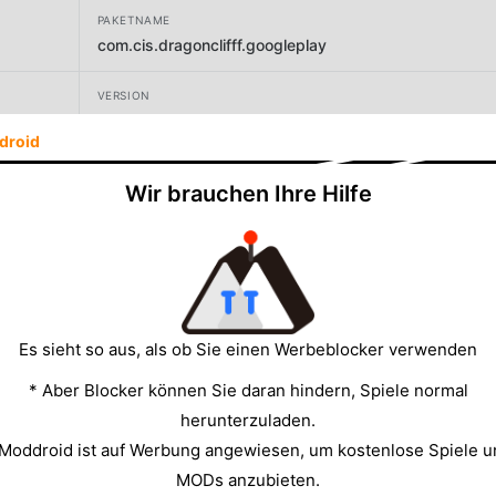
PAKETNAME
com.cis.dragonclifff.googleplay
VERSION
1.0.5
droid
ENTWICKLER
Wir brauchen Ihre Hilfe
Coconut Island Games
GRÖSSE
153.73MB
Es sieht so aus, als ob Sie einen Werbeblocker verwenden
* Aber Blocker können Sie daran hindern, Spiele normal
herunterzuladen.
 Moddroid ist auf Werbung angewiesen, um kostenlose Spiele u
MODs anzubieten.