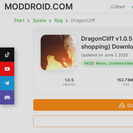
MODDROID.COM
Start
Start
Spiele
Rpg
DragonCliff
DragonCliff v1.0
shopping) Downl
Updated on
June 7, 2025
MOD: Menu, Unlimited Mo
1.0.5
153.73
VERSION
SIZE
Do