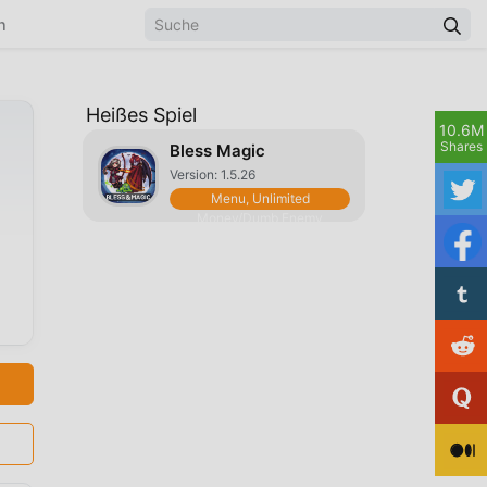
n
Heißes Spiel
10.6M
Shares
Bless Magic
Version: 1.5.26
Menu, Unlimited
Money/Dumb Enemy