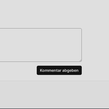
n
n,
, und
Kommentar abgeben