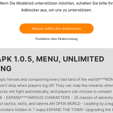
Wenn Sie Moddroid unterstützen möchten, schalten Sie bitte Ih
Adblocker aus, um uns zu unterstützen.
Meinen Adblocker deaktivieren
Fortfahren ohne Deaktivierung
K 1.0.5, MENU, UNLIMITED
ING
epic heroes and conquering every last land of the world!***NO
’t stop when players log off. They can reap the rewards whe
es will fight automatically, and players can choose to unleash
ORE - EXPAND***VARIOUS CHARACTERS - 25 classes of adventu
nct tactics, skills, and talents.AN OPEN WORLD - Leading by a le
 of monsters hidden in 7 maps.EXPAND THE TOWN- Upgrading the