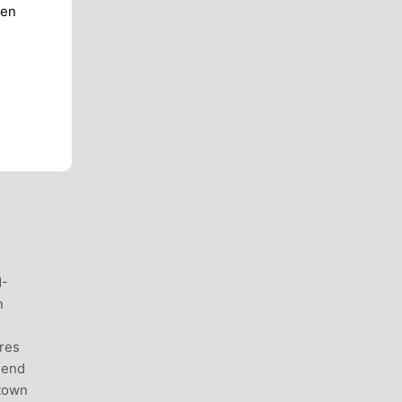
ren
N-
n
res
gend
 town