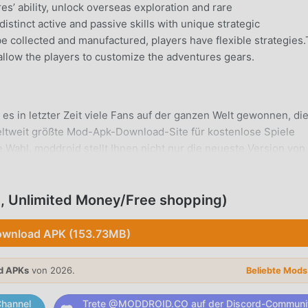
s’ ability, unlock overseas exploration and rare
inct active and passive skills with unique strategic
 collected and manufactured, players have flexible strategies
llow the players to customize the adventures gears.
t es in letzter Zeit viele Fans auf der ganzen Welt gewonnen, di
weltweit größte Mod-Apk-Download-Site für kostenlose Spiele
 Wahl. moddroid stellt Ihnen nicht nur die neueste Version von
ndern stellt auch Menu, Unlimited Money/Free shopping mod
h wiederholende mechanische Aufgaben im Spiel zu sparen, damit
 genießen, die das Spiel selbst mit sich bringt. moddroid
, Unlimited Money/Free shopping)
ielern keine Gebühren in Rechnung stellt und 100 % sicher,
aden Sie einfach den Moddroid-Client herunter, Sie können
wnload APK (153.73MB)
 und installieren. Worauf wartest du, lade Moddroid herunter u
d APKs
von 2026.
Beliebte Mod
hannel
Trete @MODDROID.CO auf der Discord-Communi