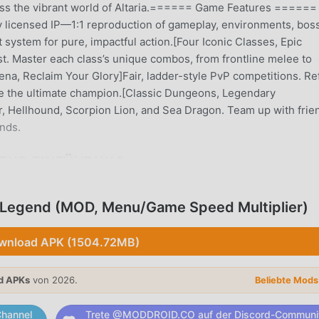
oss the vibrant world of Altaria.====== Game Features ======
lly licensed IP—1:1 reproduction of gameplay, environments, bos
system for pure, impactful action.[Four Iconic Classes, Epic
. Master each class’s unique combos, from frontline melee to
ena, Reclaim Your Glory]Fair, ladder-style PvP competitions. Re
me the ultimate champion.[Classic Dungeons, Legendary
ur, Hellhound, Scorpion Lion, and Sea Dragon. Team up with frie
nds.
GEND EINFÜHRUNG
iebtes rpg-Spiel hat es in letzter Zeit viele Fans auf der ganze
e dieses Spiel als weltweit größte Mod-Apk-Download-Site für
f Legend (MOD, Menu/Game Speed Multiplier)
oddroid Ihre beste Wahl. moddroid stellt Ihnen nicht nur die
gend 1.1.7 kostenlos zur Verfügung, sondern stellt auch
wnload APK (1504.72MB)
 Verfügung, was Ihnen hilft, sich wiederholende mechanische
nzentrieren können darauf, die Freude zu genießen, die das Spi
d APKs
von 2026.
Beliebte Mod
ass jeder Dragon Nest: Rebirth of Legend -Mod den Spielern kein
erfügbar und kostenlos zu installieren ist. Laden Sie einfach d
hannel
Trete @MODDROID.CO auf der Discord-Communi