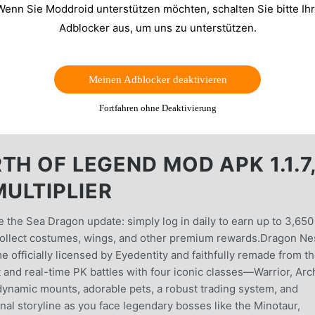
Wenn Sie Moddroid unterstützen möchten, schalten Sie bitte Ih
Adblocker aus, um uns zu unterstützen.
Meinen Adblocker deaktivieren
Fortfahren ohne Deaktivierung
TH OF LEGEND MOD APK 1.1.7
ULTIPLIER
 the Sea Dragon update: simply log in daily to earn up to 3,650
llect costumes, wings, and other premium rewards.Dragon Nes
officially licensed by Eyedentity and faithfully remade from t
 and real-time PK battles with four iconic classes—Warrior, Arc
dynamic mounts, adorable pets, a robust trading system, and
inal storyline as you face legendary bosses like the Minotaur,