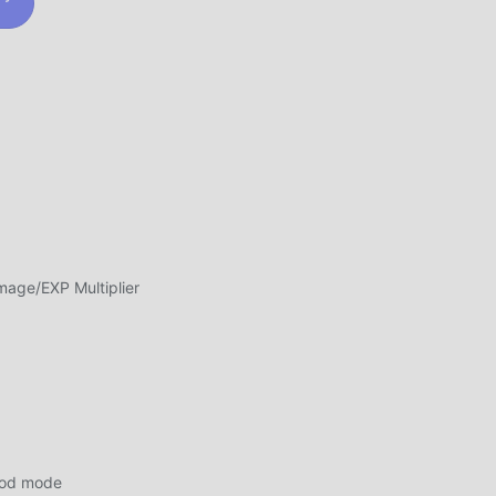
oße
n
amten
 of
klich
ge/EXP Multiplier
nd
od mode
on