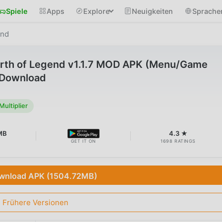
Spiele
Apps
Explore
Neuigkeiten
Sprache
end
irth of Legend v1.1.7 MOD APK (Menu/Game
) Download
ltiplier
MB
4.3 ★
GET IT ON
1698 RATINGS
wnload APK (1504.72MB)
Frühere Versionen