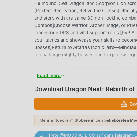
Hellhound, Sea Dragon, and Scorpion Lion acr
[Perfect Recreation, Relive the Classic]Officia
and story with the same 3D non-locking combat 
Combos]Choose Warrior, Archer, Mage, or Priest
long-range DPS and vital support roles.[PvP Ar
your tactics and showcase your skills to beco
Bosses]Return to Altaria’s iconic lairs—Minota
to challenge mighty bosses and forge new lege
DRAGON NEST: REBIRTH OF LE
Read more
Dragon Nest: Rebirth of Legend Als ein sehr bel
Welt gewonnen, die rpg-Spiele lieben. Wenn Si
Download Dragon Nest: Rebirth o
kostenlose Spiele herunterladen möchten, ist M
neueste Version von Dragon Nest: Rebirth of Le
Do
Menu/Game Speed Multiplier mod kostenlos zur
Aufgaben im Spiel zu sparen, damit Sie sich ko
Mehr entdecken? Stöbere in den
beliebtesten Mo
selbst mit sich bringt. moddroid verspricht, d
Gebühren in Rechnung stellt und 100 % sicher, v
Trete @MODDROID.CO auf dem Telegram-C