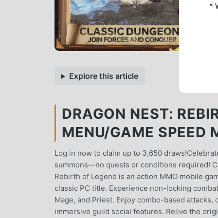
* 
Explore this article
DRAGON NEST: REBIR
MENU/GAME SPEED M
Log in now to claim up to 3,650 draws!Celebrate
summons—no quests or conditions required! Co
Rebirth of Legend is an action MMO mobile game 
classic PC title. Experience non-locking combat
Mage, and Priest. Enjoy combo-based attacks, 
immersive guild social features. Relive the orig