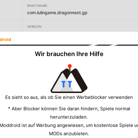
PAKETNAME
com.lulingame.dragonnest.gp
VERSION
1.1.7
droid
ENTWICKLER
Wir brauchen Ihre Hilfe
Lulin Games
GRÖSSE
1504.72MB
Es sieht so aus, als ob Sie einen Werbeblocker verwenden
* Aber Blocker können Sie daran hindern, Spiele normal
herunterzuladen.
 Moddroid ist auf Werbung angewiesen, um kostenlose Spiele u
MODs anzubieten.