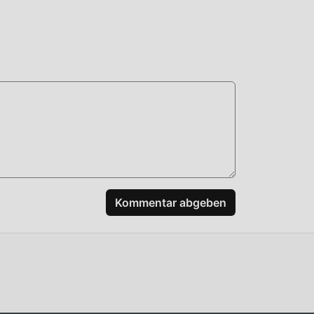
alle
n
n,
Kommentar abgeben
Klick
aden