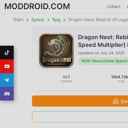
MODDROID.COM
Start
Start
Spiele
Rpg
Dragon Nest: Rebirth Of Leg
Dragon Nest: Reb
Speed Multiplier
Updated on
July 24, 2025
MOD: Menu/Game Speed Mu
1.1.7
1504.72
VERSION
SIZE
Do