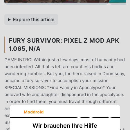
Explore this article
FURY SURVIVOR: PIXEL Z MOD APK
1.065, N/A
GAME INTRO: Within just a few days, most of humanity had
been infected. All that is left are countless bodies and
wandering zombies. But you, the hero raised in Doomsday,
became a fury survivor to accomplish your mission.
SPECIAL MISSIONS: *Find Family in Apocalypse* Your
beloved wife and daughter disappeared in the apocalypse.
In order to find them, you must travel through different
areas and wipe out zombies along the way. The path is
Moddroid
extremely perplexed. Just be brave, Warrior! *Zombie
Slaughter Party* Kill or be killed, you have no choice!
Wir brauchen Ihre Hilfe
Infected zombies are everywhere, and you must become a