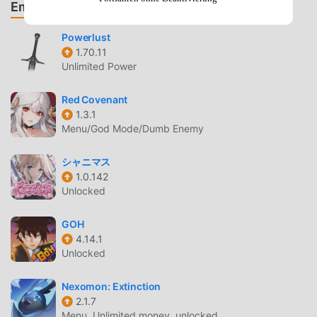
All the photos or other personal files will not be accessed.
Empfehle Spiele & Apps
FURY SURVIVOR: PIXEL Z EINFÜHRUNG
Powerlust
1.70.11
Fury Survivor: Pixel Z Als ein sehr beliebtes rpg-Spiel hat
Unlimited Power
es in letzter Zeit viele Fans auf der ganzen Welt
gewonnen, die rpg-Spiele lieben. Wenn Sie dieses Spiel
Red Covenant
als weltweit größte Mod-Apk-Download-Site für
1.3.1
Menu/God Mode/Dumb Enemy
kostenlose Spiele herunterladen möchten, ist Moddroid
Ihre beste Wahl. moddroid stellt Ihnen nicht nur die
シャニマス
neueste Version von Fury Survivor: Pixel Z 1.065 kostenlos
1.0.142
zur Verfügung, sondern stellt auch N/A mod kostenlos zur
Unlocked
Verfügung, was Ihnen hilft, sich wiederholende
mechanische Aufgaben im Spiel zu sparen, damit Sie sich
GOH
konzentrieren können darauf, die Freude zu genießen, die
4.14.1
das Spiel selbst mit sich bringt. moddroid verspricht, dass
Unlocked
jeder Fury Survivor: Pixel Z -Mod den Spielern keine
Gebühren in Rechnung stellt und 100 % sicher, verfügbar
Nexomon: Extinction
und kostenlos zu installieren ist. Laden Sie einfach den
2.1.7
Menu, Unlimited money, unlocked