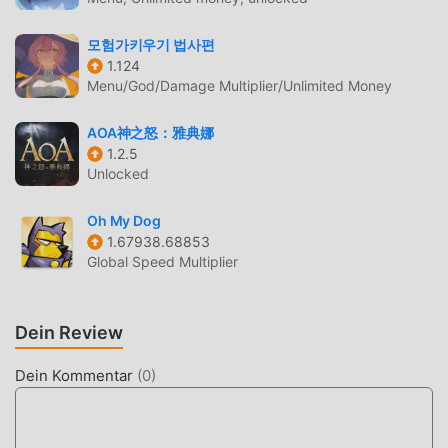
Moddroid-Client herunter, Sie können Fury Survivor: Pixel
Z 1.065 mit einem Klick herunterladen und installieren.
모험가키우기 법사편
Worauf wartest du, lade Moddroid herunter und spiele!
1.124
Menu/God/Damage Multiplier/Unlimited Money
EINZIGARTIGES GAMEPLAY
Fury Survivor: Pixel Z Als beliebtes rpg-Spiel hat ihm sein
AOA神之怒：雅典娜
1.2.5
einzigartiges Gameplay geholfen, eine große Anzahl von
Unlocked
Fans auf der ganzen Welt zu gewinnen. Im Gegensatz zu
herkömmlichen rpg-Spielen müssen Sie in Fury Survivor:
Oh My Dog
Pixel Z nur das Anfänger-Tutorial durchgehen, sodass Sie
1.67938.68853
ganz einfach mit dem gesamten Spiel beginnen und die
Global Speed Multiplier
Freude genießen können, die die klassischen rpg-Spiele
bringen Fury Survivor: Pixel Z 1.065. Gleichzeitig hat
moddroid speziell eine Plattform für rpg-Spieleliebhaber
Dein Review
aufgebaut, die es Ihnen ermöglicht, mit allen rpg-
Spieleliebhabern auf der ganzen Welt zu kommunizieren
Dein Kommentar
(
0
)
und zu teilen, worauf Sie warten, sich moddroid
anzuschließen und das zu genießen rpg Spiel mit allen
globalen Partnern kommen glücklich