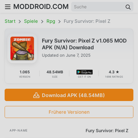
MODDROID.COM
Start
Spiele
Rpg
Fury Survivor: Pixel Z
Fury Survivor: Pixel Z v1.065 MOD
APK (N/A) Download
Updated on
June 7, 2025
1.065
48.54MB
4.3 ★
VERSION
SIZE
GET IT ON
1698 RATINGS
Download APK (48.54MB)
Frühere Versionen
Fury Survivor: Pixel Z
APP-NAME