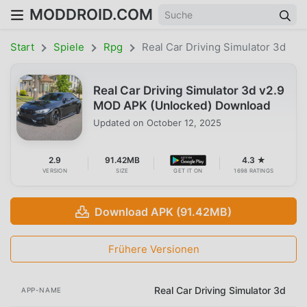
MODDROID.COM
Start
Spiele
Rpg
Real Car Driving Simulator 3d
Real Car Driving Simulator 3d v2.9
MOD APK (Unlocked) Download
Updated on
October 12, 2025
2.9
91.42MB
4.3 ★
VERSION
SIZE
GET IT ON
1698 RATINGS
Download APK (91.42MB)
Frühere Versionen
Real Car Driving Simulator 3d
APP-NAME