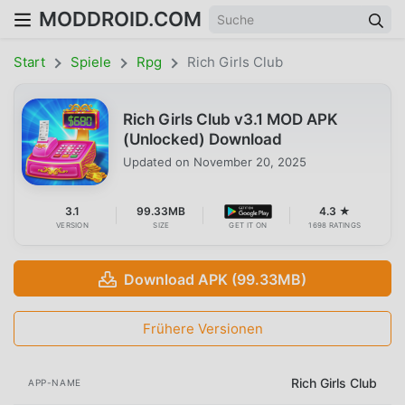
MODDROID.COM
Start
Spiele
Rpg
Rich Girls Club
Rich Girls Club v3.1 MOD APK
(Unlocked) Download
Updated on
November 20, 2025
3.1
99.33MB
4.3 ★
VERSION
SIZE
GET IT ON
1698 RATINGS
Download APK (99.33MB)
Frühere Versionen
Rich Girls Club
APP-NAME