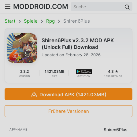
MODDROID.COM
Start
Spiele
Rpg
Shiren6Plus
Shiren6Plus v2.3.2 MOD APK
(Unlock Full) Download
Updated on
February 28, 2026
2.3.2
1421.03MB
4.3 ★
VERSION
SIZE
GET IT ON
1698 RATINGS
Download APK (1421.03MB)
Frühere Versionen
Shiren6Plus
APP-NAME