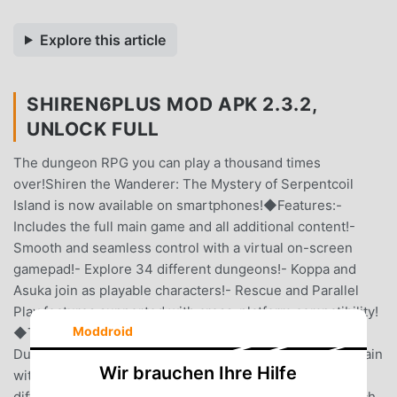
Explore this article
SHIREN6PLUS MOD APK 2.3.2,
UNLOCK FULL
The dungeon RPG you can play a thousand times
over!Shiren the Wanderer: The Mystery of Serpentcoil
Island is now available on smartphones!◆Features:-
Includes the full main game and all additional content!-
Smooth and seamless control with a virtual on-screen
gamepad!- Explore 34 different dungeons!- Koppa and
Asuka join as playable characters!- Rescue and Parallel
Play features supported with cross-platform compatibility!
Moddroid
◆The ""Mystery Dungeon"" Awaits!In the Mystery
Dungeon, the layout of its many floors, the tools you obtain
Wir brauchen Ihre Hilfe
within, and the presence of both friends and foes are
different every time you enter.The situation changes each