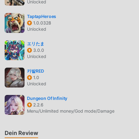
Unlocked
herkömmlichen rpg-Spielen müssen Sie in The Game is
Bugged! nur das Anfänger-Tutorial durchgehen, sodass
TaptapHeroes
Sie ganz einfach mit dem gesamten Spiel beginnen und
1.0.0328
die Freude genießen können, die die klassischen rpg-
Unlocked
Spiele bringen The Game is Bugged! 1.35.99. Gleichzeitig
hat moddroid speziell eine Plattform für rpg-
エリたま
Spieleliebhaber aufgebaut, die es Ihnen ermöglicht, mit
3.0.0
Unlocked
allen rpg-Spieleliebhabern auf der ganzen Welt zu
kommunizieren und zu teilen, worauf Sie warten, sich
카발RED
moddroid anzuschließen und das zu genießen rpg Spiel
1.0
mit allen globalen Partnern kommen glücklich
Unlocked
SCHÖNER BILDSCHIRM
Dungeon Of Infinity
2.2.6
Wie traditionelle rpg-Spiele hat The Game is Bugged!
Menu/Unlimited money/God mode/Damage
einen einzigartigen Kunststil, und seine hochwertigen
Grafiken, Karten und Charaktere machen The Game is
Bugged! dazu, viele rpg-Fans anzuziehen und zu
Dein Review
vergleichen Im Vergleich zu herkömmlichen rpg-Spielen