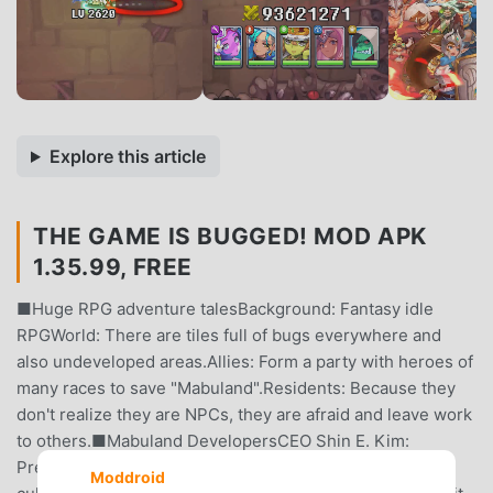
Explore this article
THE GAME IS BUGGED! MOD APK
1.35.99, FREE
■Huge RPG adventure talesBackground: Fantasy idle
RPGWorld: There are tiles full of bugs everywhere and
also undeveloped areas.Allies: Form a party with heroes of
many races to save "Mabuland".Residents: Because they
don't realize they are NPCs, they are afraid and leave work
to others.■Mabuland DevelopersCEO Shin E. Kim:
President of Mabu games.Manager Dev Loper: The main
Moddroid