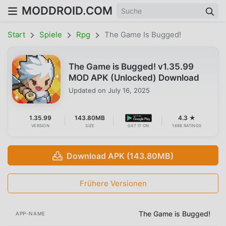
MODDROID.COM
Start
Spiele
Rpg
The Game Is Bugged!
The Game is Bugged! v1.35.99
MOD APK (Unlocked) Download
Updated on
July 16, 2025
1.35.99
143.80MB
4.3 ★
VERSION
SIZE
GET IT ON
1698 RATINGS
Download APK (143.80MB)
Frühere Versionen
The Game is Bugged!
APP-NAME