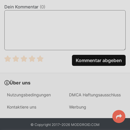
hat The Game is Bugged! 1.35.99 eine aktualisierte
Dein Kommentar
(
0
)
virtuelle Engine eingeführt und mutige Upgrades
vorgenommen. Mit fortschrittlicherer Technologie wurde
das Bildschirmerlebnis des Spiels erheblich verbessert.
Während der ursprüngliche Stil von rpg beibehalten wird,
verbessert das Maximum das sensorische Erlebnis des
Benutzers, und es gibt viele verschiedene Arten von APK-
Mobiltelefonen mit hervorragender Anpassungsfähigkeit,
die sicherstellen, dass alle Liebhaber von rpg-Spielen das
Kommentar abgeben
Glück voll genießen können gebracht von The Game is
Bugged! 1.35.99
Über uns
EINZIGARTIGER MOD
Nutzungsbedingungen
DMCA Haftungsausschluss
Das traditionelle rpg-Spiel erfordert, dass Benutzer viel
Zeit damit verbringen, ihren Reichtum/ihre
Kontaktiere uns
Werbung
Fähigkeiten/Fähigkeiten im Spiel anzuhäufen, was sowohl
das Merkmal als auch der Spaß des Spiels ist, aber
© Copyright 2017–2026 MODDROID.COM
gleichzeitig wird der Anhäufungsprozess unvermeidlich