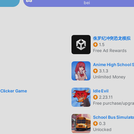
n simulation-Spiele bringen ArmsDealer 1.6.12. Gleichzeitig hat
bei
-Spieleliebhaber aufgebaut, die es Ihnen ermöglicht, mit allen
t zu kommunizieren und zu teilen, worauf Sie warten, sich
mulation Spiel mit allen globalen Partnern kommen glücklich
侏罗纪冲突恐龙模拟
1.5
aler einen einzigartigen Kunststil, und seine hochwertigen Graf
Free Ad Rewards
, viele simulation-Fans anzuziehen und zu vergleichen Im
hat ArmsDealer 1.6.12 eine aktualisierte virtuelle Engine
Anime High School 
it fortschrittlicherer Technologie wurde das Bildschirmerleb
3.1.3
rsprüngliche Stil von simulation beibehalten wird, verbessert 
Unlimited Money
rs, und es gibt viele verschiedene Arten von APK-Mobiltelefo
cherstellen, dass alle Liebhaber von simulation-Spielen das Gl
 Clicker Game
Idle Evil
2.23.11
1.6.12
Free purchase/upgr
School Bus Simulato
ass Benutzer viel Zeit damit verbringen, ihren Reichtum/ihre
0.3
Unlocked
as sowohl das Merkmal als auch der Spaß des Spiels ist, aber