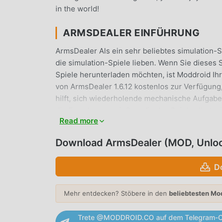
in the world!
ARMSDEALER EINFÜHRUNG
ArmsDealer Als ein sehr beliebtes simulation-Sp
die simulation-Spiele lieben. Wenn Sie dieses
Spiele herunterladen möchten, ist Moddroid Ihr
von ArmsDealer 1.6.12 kostenlos zur Verfügung
hilft, sich wiederholende mechanische Aufgaben
die Freude zu genießen, die das Spiel selbst m
Read more
Spielern keine Gebühren in Rechnung stellt und 
Sie einfach den Moddroid-Client herunter, Sie
Download ArmsDealer (MOD, Unlo
installieren. Worauf wartest du, lade Moddroid 
D
EINZIGARTIGES GAMEPLAY
ArmsDealer Als beliebtes simulation-Spiel hat 
Mehr entdecken? Stöbere in den
beliebtesten Mo
Fans auf der ganzen Welt zu gewinnen. Im Geg
ArmsDealer nur das Anfänger-Tutorial durchge
Trete @MODDROID.CO auf dem Telegram-C