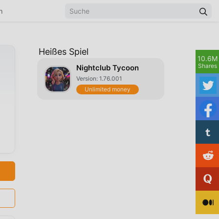
n
Heißes Spiel
10.6M
Shares
Nightclub Tycoon
Version: 1.76.001
Unlimited money