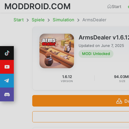
MODDROID.COM
Start
Start
Spiele
Simulation
ArmsDealer
ArmsDealer v1.6.
Updated on
June 7, 2025
MOD: Unlocked
1.6.12
94.03M
VERSION
SIZE
D