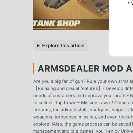
* 
Explore this article
ARMSDEALER MOD APK
Are you a big fan of gun? Rule your own arms 
【Relaxing and casual features】- Develop diffe
needs of customers and improve your profit.- B
to collect. Tap to win!- Missions await! Come a
firearms, including pistols, shotguns, sniper rif
weapons, torpedoes, missiles, and even rockets
explore!!!Also, the game process can be saved 
management and idle games, you'll enjoy Unive