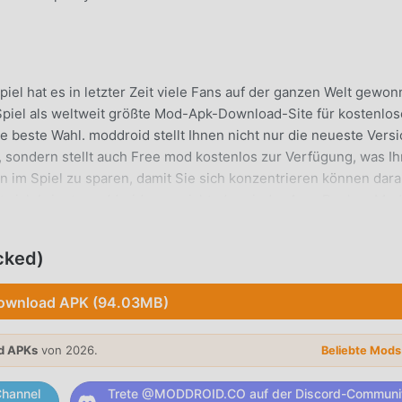
iel hat es in letzter Zeit viele Fans auf der ganzen Welt gewon
 Spiel als weltweit größte Mod-Apk-Download-Site für kostenlos
e beste Wahl. moddroid stellt Ihnen nicht nur die neueste Vers
, sondern stellt auch Free mod kostenlos zur Verfügung, was I
 im Spiel zu sparen, damit Sie sich konzentrieren können dara
it sich bringt. moddroid verspricht, dass jeder ArmsDealer -Mo
100 % sicher, verfügbar und kostenlos zu installieren ist. Lade
 können ArmsDealer 1.6.12 mit einem Klick herunterladen und
cked)
herunter und spiele!
ownload APK (94.03MB)
ihm sein einzigartiges Gameplay geholfen, eine große Anzahl v
d APKs
von 2026.
Beliebte Mod
ensatz zu herkömmlichen simulation-Spielen müssen Sie in
hen, sodass Sie ganz einfach mit dem gesamten Spiel beginne
hannel
Trete @MODDROID.CO auf der Discord-Communi