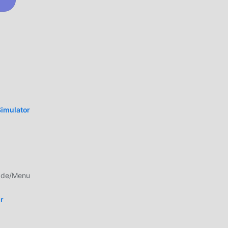
iken,
Simulator
nis
das
nen
ück
ade/Menu
r