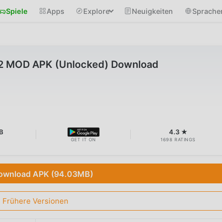
Spiele
Apps
Explore
Neuigkeiten
Sprache
12 MOD APK (Unlocked) Download
B
4.3 ★
GET IT ON
1698 RATINGS
ownload APK (94.03MB)
Frühere Versionen