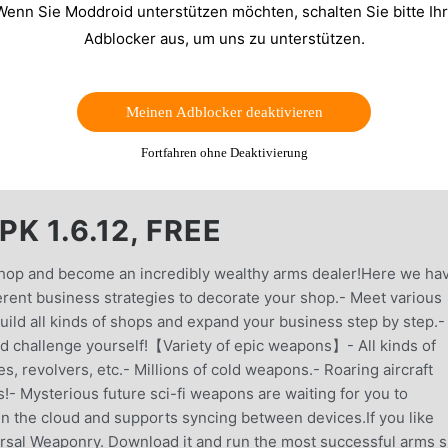
Wenn Sie Moddroid unterstützen möchten, schalten Sie bitte Ih
Adblocker aus, um uns zu unterstützen.
Meinen Adblocker deaktivieren
Fortfahren ohne Deaktivierung
 1.6.12, FREE
shop and become an incredibly wealthy arms dealer!Here we ha
rent business strategies to decorate your shop.- Meet various
uild all kinds of shops and expand your business step by step.-
nd challenge yourself!【Variety of epic weapons】- All kinds of
les, revolvers, etc.- Millions of cold weapons.- Roaring aircraft
!- Mysterious future sci-fi weapons are waiting for you to
in the cloud and supports syncing between devices.If you like
rsal Weaponry. Download it and run the most successful arms 