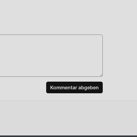
n
n,
n,
Kommentar abgeben