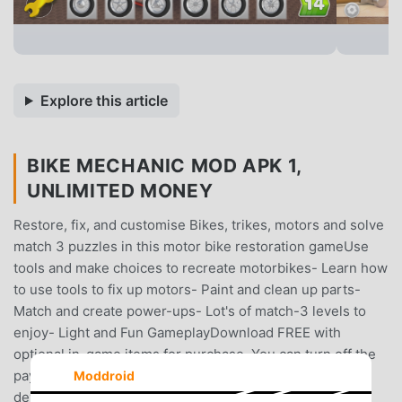
Explore this article
BIKE MECHANIC MOD APK 1,
UNLIMITED MONEY
Restore, fix, and customise Bikes, trikes, motors and solve
match 3 puzzles in this motor bike restoration gameUse
tools and make choices to recreate motorbikes- Learn how
to use tools to fix up motors- Paint and clean up parts-
Match and create power-ups- Lot's of match-3 levels to
enjoy- Light and Fun GameplayDownload FREE with
optional in-game items for purchase. You can turn off the
payment feature by disabling in-app purchases in your
Moddroid
device’s settings.