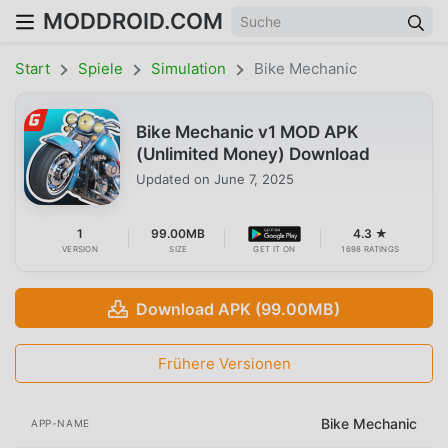
MODDROID.COM
Start
Spiele
Simulation
Bike Mechanic
Bike Mechanic v1 MOD APK
(Unlimited Money) Download
Updated on
June 7, 2025
1
99.00MB
4.3 ★
VERSION
SIZE
GET IT ON
1698 RATINGS
Download APK (99.00MB)
Frühere Versionen
Bike Mechanic
APP-NAME