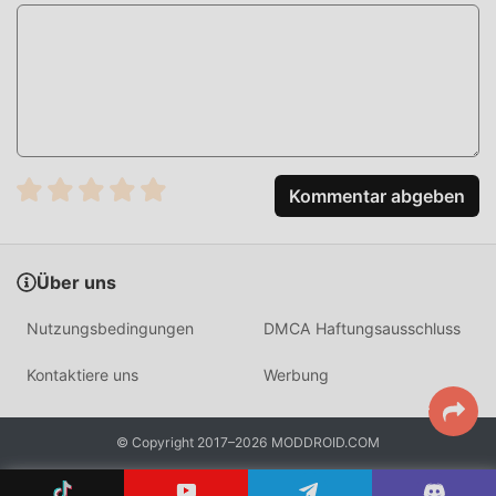
EINZIGARTIGER MOD
Das traditionelle simulation-Spiel erfordert, dass Benutzer
viel Zeit damit verbringen, ihren Reichtum/ihre
Fähigkeiten/Fähigkeiten im Spiel anzuhäufen, was sowohl
das Merkmal als auch der Spaß des Spiels ist, aber
gleichzeitig wird der Anhäufungsprozess unvermeidlich
Kommentar abgeben
machen die Leute müde, aber jetzt hat das Aufkommen
von Mods diese Situation umgeschrieben. Hier müssen
Sie nicht die meiste Energie aufwenden und das etwas
Über uns
langweilige „Ansammeln“ wiederholen. Mods können
Ihnen leicht dabei helfen, diesen Prozess zu überspringen,
Nutzungsbedingungen
DMCA Haftungsausschluss
wodurch Sie sich darauf konzentrieren können, die Freude
am Spiel selbst zu genießen
Kontaktiere uns
Werbung
JETZT DOWNLOADEN
© Copyright 2017–2026 MODDROID.COM
Klicken Sie einfach auf die Download-Schaltfläche, um die
Moddroid-APP zu installieren. Sie können die kostenlose