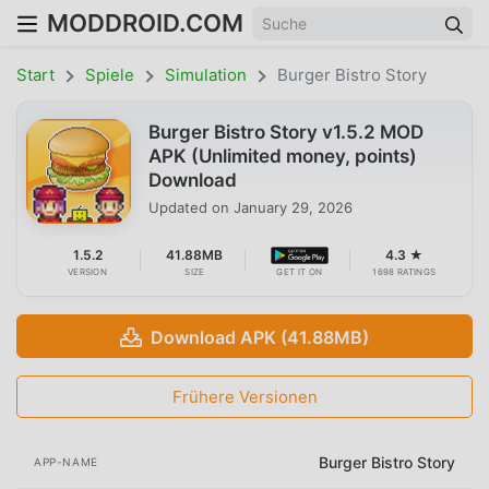
MODDROID.COM
Start
Spiele
Simulation
Burger Bistro Story
Burger Bistro Story v1.5.2 MOD
APK (Unlimited money, points)
Download
Updated on
January 29, 2026
1.5.2
41.88MB
4.3 ★
VERSION
SIZE
GET IT ON
1698 RATINGS
Download APK (41.88MB)
Frühere Versionen
Burger Bistro Story
APP-NAME