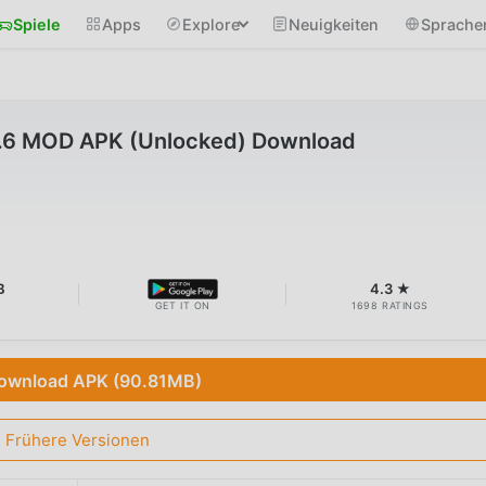
Spiele
Apps
Explore
Neuigkeiten
Sprache
2.6 MOD APK (Unlocked) Download
B
4.3 ★
GET IT ON
1698 RATINGS
ownload APK (90.81MB)
Frühere Versionen