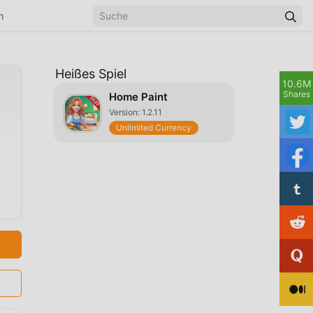
n
Heißes Spiel
10.6M
Shares
Home Paint
Version: 1.2.11
Unlimited Currency