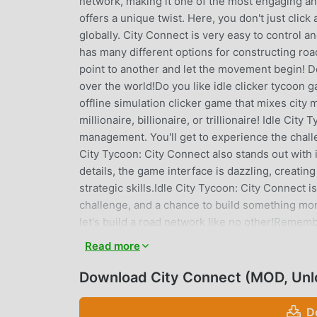
network, making it one of the most engaging a
offers a unique twist. Here, you don't just click
globally. City Connect is very easy to control a
has many different options for constructing road
point to another and let the movement begin! Do
over the world!Do you like idle clicker tycoon
offline simulation clicker game that mixes city
millionaire, billionaire, or trillionaire! Idle C
management. You'll get to experience the challe
City Tycoon: City Connect also stands out with 
details, the game interface is dazzling, creatin
strategic skills.Idle City Tycoon: City Connect is
challenge, and a chance to build something mon
let's build a road network like no other!Remem
'City Connect' today, and embark on the journ
Read more
SIMULATOR: MAKE MORE MONEY ★ Expand your c
in an online clicker simulator! Enjoy this addi
Download City Connect (MOD, Unl
money & gold: Stay in business when you're offl
more endless clicking that you experience in o
D