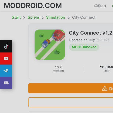
MODDROID.COM
Start
Start
Spiele
Simulation
City Connect
City Connect v1.
Updated on
July 19, 2025
MOD: Unlocked
1.2.6
90.81M
VERSION
SIZE
D