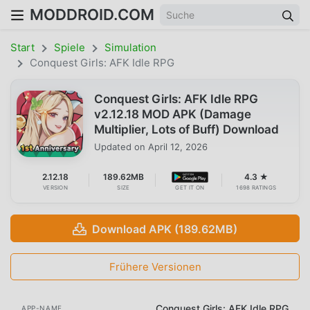
MODDROID.COM
Start
Spiele
Simulation
Conquest Girls: AFK Idle RPG
Conquest Girls: AFK Idle RPG
v2.12.18 MOD APK (Damage
Multiplier, Lots of Buff) Download
Updated on
April 12, 2026
2.12.18
189.62MB
4.3 ★
VERSION
SIZE
GET IT ON
1698 RATINGS
Download APK (189.62MB)
Frühere Versionen
Conquest Girls: AFK Idle RPG
APP-NAME