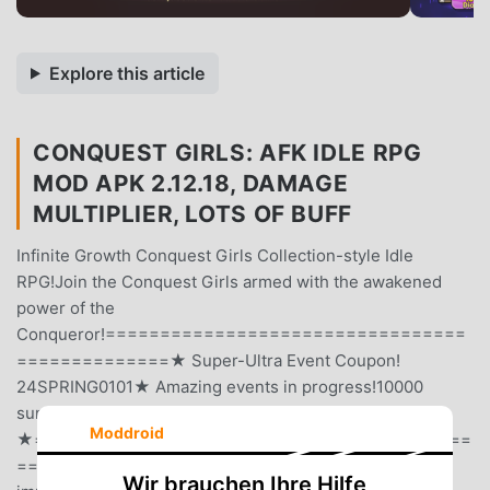
Explore this article
CONQUEST GIRLS: AFK IDLE RPG
MOD APK 2.12.18, DAMAGE
MULTIPLIER, LOTS OF BUFF
Infinite Growth Conquest Girls Collection-style Idle
RPG!Join the Conquest Girls armed with the awakened
power of the
Conqueror!=================================
==============★ Super-Ultra Event Coupon!
24SPRING0101★ Amazing events in progress!10000
summons, guaranteed UR rank Characters for FREE!
Moddroid
★========================================
=======▣ About the Game ▣Various characters and
Wir brauchen Ihre Hilfe