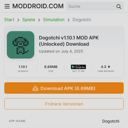
MODDROID.COM
Start
Spiele
Simulation
Dogotchi
Dogotchi v1.10.1 MOD APK
(Unlocked) Download
Updated on
July 4, 2025
1.10.1
6.69MB
4.3 ★
VERSION
SIZE
GET IT ON
1698 RATINGS
Download APK (6.69MB)
Frühere Versionen
Dogotchi
APP-NAME