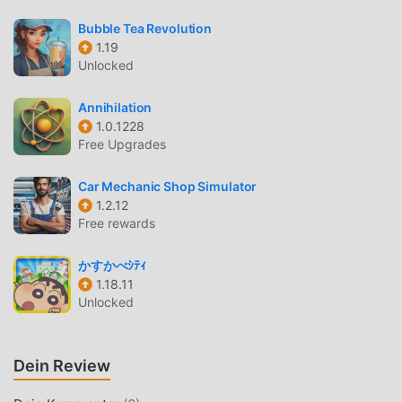
allen simulation-Spieleliebhabern auf der ganzen Welt zu
Bubble Tea Revolution
kommunizieren und zu teilen, worauf Sie warten, sich
1.19
moddroid anzuschließen und das zu genießen simulation
Unlocked
Spiel mit allen globalen Partnern kommen glücklich
Annihilation
SCHÖNER BILDSCHIRM
1.0.1228
Free Upgrades
Wie traditionelle simulation-Spiele hat Dogotchi einen
einzigartigen Kunststil, und seine hochwertigen Grafiken,
Car Mechanic Shop Simulator
Karten und Charaktere machen Dogotchi dazu, viele
1.2.12
simulation-Fans anzuziehen und zu vergleichen Im
Free rewards
Vergleich zu herkömmlichen simulation-Spielen hat
Dogotchi 1.10.1 eine aktualisierte virtuelle Engine
かすかべｼﾃｨ
eingeführt und mutige Upgrades vorgenommen. Mit
1.18.11
fortschrittlicherer Technologie wurde das
Unlocked
Bildschirmerlebnis des Spiels erheblich verbessert.
Während der ursprüngliche Stil von simulation beibehalten
Dein Review
wird, verbessert das Maximum das sensorische Erlebnis
des Benutzers, und es gibt viele verschiedene Arten von