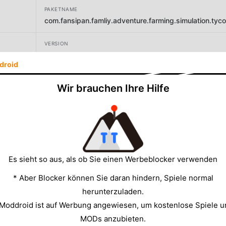
PAKETNAME
com.fansipan.famliy.adventure.farming.simulation.ty
VERSION
1.5.6
droid
ENTWICKLER
Wir brauchen Ihre Hilfe
Fansipan Limited
GRÖSSE
212.03MB
Es sieht so aus, als ob Sie einen Werbeblocker verwenden
* Aber Blocker können Sie daran hindern, Spiele normal
herunterzuladen.
 Moddroid ist auf Werbung angewiesen, um kostenlose Spiele u
MODs anzubieten.