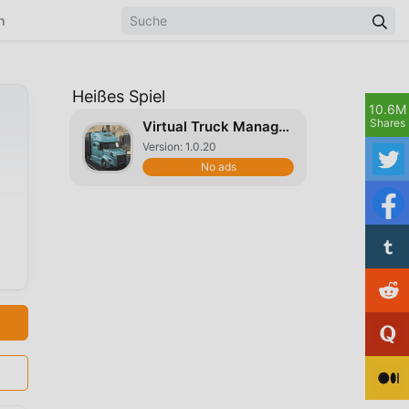
n
Heißes Spiel
10.6M
Shares
Virtual Truck Manager 2
Version: 1.0.20
No ads