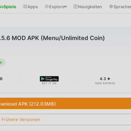
Spiele
Apps
Explore
Neuigkeiten
Sprache
1.5.6 MOD APK (Menu/Unlimited Coin)
n
MB
4.3 ★
GET IT ON
1698 RATINGS
wnload APK (212.03MB)
Frühere Versionen