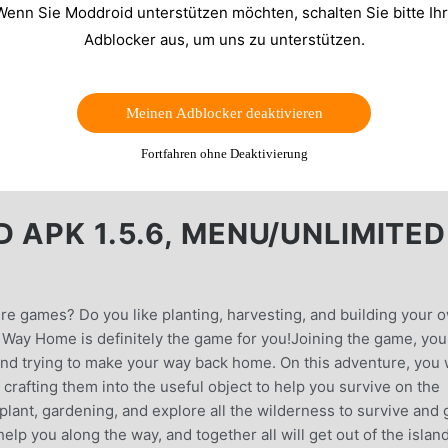
Wenn Sie Moddroid unterstützen möchten, schalten Sie bitte Ih
Adblocker aus, um uns zu unterstützen.
Meinen Adblocker deaktivieren
Fortfahren ohne Deaktivierung
 APK 1.5.6, MENU/UNLIMITED
ure games? Do you like planting, harvesting, and building your 
 Way Home is definitely the game for you!Joining the game, you 
nd and trying to make your way back home. On this adventure, you w
d crafting them into the useful object to help you survive on the
lant, gardening, and explore all the wilderness to survive and 
help you along the way, and together all will get out of the island