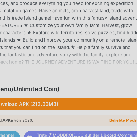
ources, and produce everything you need for exciting expedition
 simulation games. Raise animals, crop harvest land, trade with
 this trade island game!Have fun with this fantasy island adven
FEATURES:★ Customize your own family farm! Harvest, grow
r characters.★ Explore wild territories, solve puzzles, find hid
ew islands.★ Build and improve your community on a remote isl
s that you can find on the island.★ Help a family survive and
he fantastic and adventure story with the family, explore and
get back home? THE JOURNEY ADVENTURE IS WAITING FOR YOU! 
enu/Unlimited Coin)
-Spiel hat es in letzter Zeit viele Fans auf der ganzen Welt
Sie dieses Spiel als weltweit größte Mod-Apk-Download-Site f
wnload APK (212.03MB)
oddroid Ihre beste Wahl. moddroid stellt Ihnen nicht nur die
enlos zur Verfügung, sondern stellt auch Menu/Unlimited Coin 
d APKs
von 2026.
Beliebte Mod
h wiederholende mechanische Aufgaben im Spiel zu sparen, damit
 genießen, die das Spiel selbst mit sich bringt. moddroid
hannel
Trete @MODDROID.CO auf der Discord-Communi