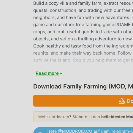
Build a cozy villa and family farm, extract res
quests, construction, and trading with our free
neighbors, and have fun with new adventures in
game and our other free farming games!GAME 
crops, and craft useful goods to trade with othe
objects, and set on a thrilling adventure to n
Cook healthy and tasty food from the ingredient
reunite, and make their way back home. Follow t
survive the island. Could you help them to 
NOW!!!!
Read more
FAMILY FARMING EINFÜHRUNG
Download Family Farming (MOD, M
Family Farming Als ein sehr beliebtes simulation
gewonnen, die simulation-Spiele lieben. Wenn 
Do
kostenlose Spiele herunterladen möchten, ist M
neueste Version von Family Farming 1.5.6 kost
Mehr entdecken? Stöbere in den
beliebtesten Mo
kostenlos zur Verfügung, was Ihnen hilft, sic
sich konzentrieren können darauf, die Freude zu
Trete @MODDROID.CO auf dem Telegram-C