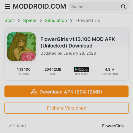
MODDROID.COM
Start
Spiele
Simulation
FlowerGirls
FlowerGirls v1.13.100 MOD APK
(Unlocked) Download
Updated on
January 28, 2026
1.13.100
204.12MB
4.3 ★
VERSION
SIZE
GET IT ON
1698 RATINGS
Download APK (204.12MB)
Frühere Versionen
FlowerGirls
APP-NAME